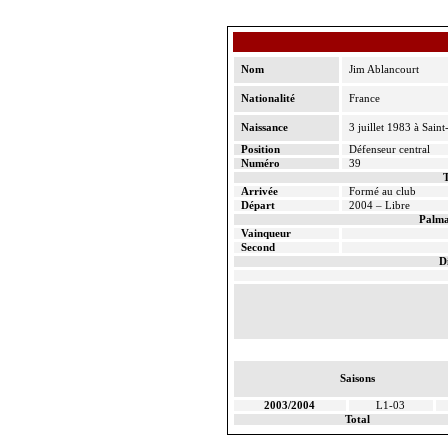
Nom
Jim
Ablancourt
Nationalité
France
Naissance
3 juillet 1983 à Saint
Position
Défenseur central
Numéro
39
T
Arrivée
Formé au club
Départ
2004 – Libre
Palma
Vainqueur
Second
D
Saisons
2003/2004
L1-03
Total