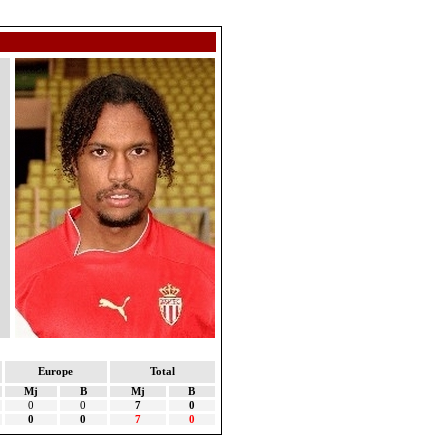
Europe
Total
Mj
B
Mj
B
0
0
7
0
0
0
7
0