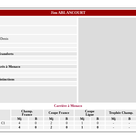
Jim ABLANCOURT
-Denis
ransferts
rès à Monaco
istinctions
Carrière à Monaco
Champ.
Coupe
Coupe France
Trophée Champ.
France
Ligue
Mj
B
Mj
B
Mj
B
Mj
B
C1
4
0
2
0
1
0
-
-
4
0
2
0
1
0
-
-