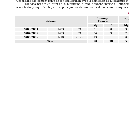
Cependant, rapidement privé de son seul soutien avec la démission de Deschamps et 
Monaco profite en effet de la réputation d’espoir encore intacte à l’étrange
sérénité du groupe. Adebayor a depuis gommé de nombreux défauts pour s'imposer
Champ.
Cou
France
Saisons
Mj
B
Mj
2003/2004
L1-03
C1
31
8
3
2004/2005
L1-03
C1
34
9
2
2005/2006
L1-10
C1/3
13
1
0
Total
78
18
5