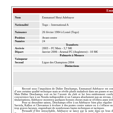
Emm
Nom
Emmanuel Sheyi Adebayor
Nationalité
Togo – International A
Naissance
26 février 1984 à Lomé (Togo)
Position
Avant-centre
Numéro
24
Transferts
Arrivée
2003 – FC Metz - 3,7 M€
Départ
Janvier 2006 - Arsenal FC (Angleterre) - 10 M€
Palmarès à Monaco
Vainqueur
Second
Ligue des Champions 2004
Distinctions
Recruté sous l’impulsion de Didier Deschamps, Emmanuel Adebayor est consi
d’une certaine qualité technique mais se révèle plutôt maladroit dans ses passes et s
Mais Didier Deschamps voit en lui l’avenir du club et lui fera entièrement conf
concurrence face à un Nonda indisponible et un Camara absolument pas au niveau, Ad
titularisations, Adebayor montrera quelques bonnes choses mais se révèlera assez irré
Pour sa deuxième saison, Deschamps offre à un Adebayor bien plus régulier s
Saviola, Kallon et Chevanton à évoluer à des postes contre nature ou à s’effacer su
trop graves lacunes, engendrant de nombreuses fautes techniques et tactiques.
Persuadé d’être intouchable, Adebayor se lance par la suite dans un bras d