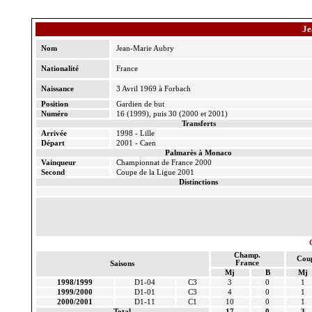
Je
Nom
Jean-Marie Aubry
Nationalité
France
Naissance
3 Avril 1969 à Forbach
Position
Gardien de but
Numéro
16 (1999), puis 30 (2000 et 2001)
Transferts
Arrivée
1998 - Lille
Départ
2001 - Caen
Palmarès à Monaco
Vainqueur
Championnat de France 2000
Second
Coupe de
la Ligue
2001
Distinctions
Champ.
Cou
France
Saisons
Mj
B
Mj
1998/1999
D1-04
C3
3
0
1
1999/2000
D1-01
C3
4
0
1
2000/2001
D1-11
C1
10
0
1
Total
17
0
3