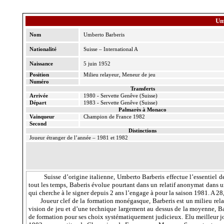
Um
Nom
Umberto
Barberis
Nationalité
Suisse – International A
Naissance
5 juin 1952
Position
Milieu relayeur, Meneur de jeu
Numéro
Transferts
Arrivée
1980 -
Servette
Genêve
(Suisse)
Départ
1983 -
Servette
Genêve
(Suisse)
Palmarès à Monaco
Vainqueur
Champion de France 1982
Second
Distinctions
Joueur étranger de l’année – 1981 et 1982
Suisse d’origine italienne, Umberto
Barberis
effectue l’essentiel 
tout les temps,
Baberis
évolue pourtant dans un relatif anonymat dans u
qui cherche à le signer depuis 2 ans l’engage à pour la saison
1981. A
28
Joueur clef de la formation monégasque,
Barberis
est un milieu rela
vision de jeu et d’une technique largement au dessus de la moyenne,
Ba
de formation pour ses choix systématiquement judicieux. Elu meilleur 