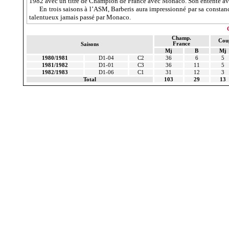
1982 avec un titre de Champion de France avec Monaco. Son entente av
En trois saisons à l’ASM,
Barberis
aura impressionné par sa constance
talentueux jamais passé par Monaco.
Champ.
Cou
France
Saisons
Mj
B
Mj
1980/1981
D1-04
C2
36
6
5
1981/1982
D1-01
C3
36
11
5
1982/1983
D1-06
C1
31
12
3
Total
103
29
13