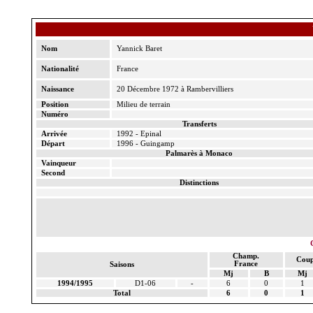
Nom
Yannick Baret
Nationalité
France
Naissance
20 Décembre 1972 à Rambervilliers
Position
Milieu de terrain
Numéro
Transferts
Arrivée
1992 - Epinal
Départ
1996 - Guingamp
Palmarès à Monaco
Vainqueur
Second
Distinctions
Champ.
Coup
France
Saisons
Mj
B
Mj
1994/1995
D1-06
-
6
0
1
Total
6
0
1