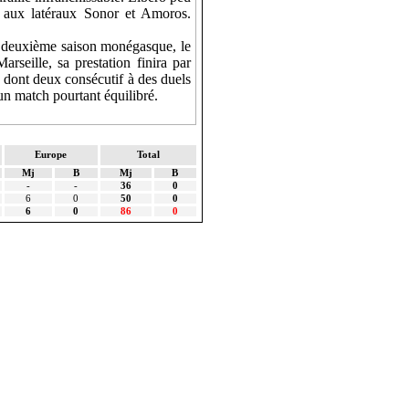
e aux latéraux
Sonor
et
Amoros
.
a deuxième saison monégasque, le
seille, sa prestation finira par
s dont deux consécutif à des duels
un match pourtant équilibré.
Europe
Total
Mj
B
Mj
B
-
-
36
0
6
0
50
0
6
0
86
0