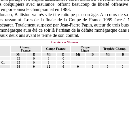
s coéquipiers avec assurance, offrant beaucoup de liberté offensiv
remporte ainsi le championnat en 1988.
aco, Battiston va très vite être rattrapé par son âge. Au cours de s
s rassurant. Lors de la finale de
la Coupe
de France 1989 face à Mar
 séparer. Totalement surpassé par Jean-Pierre Papin, auteur de trois but
monégasque aura été ce soir là l’artisan de la défaite monégasque dans 
eaux deux ans avant le terme de son contrat.
Carrière à Monaco
Champ.
Coupe
Coupe France
Trophée Champ.
France
Ligue
Mj
B
Mj
B
Mj
B
Mj
B
-
33
0
3
0
-
-
-
-
C1
35
0
9
0
-
-
-
-
68
0
12
0
0
0
0
0