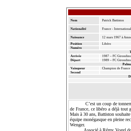
Nom
Patrick Battiston
Nationalité
France - Internationa
Naissance
12 mars 1967 à Amné
Position
Libéro
Numéro
T
Arrivée
1987 – FC Girondins
Départ
1989 – FC Girondins
Palma
Vainqueur
Champion de France
Second
D
C’est un coup de tonnerr
de France, ce libéro a déjà tout
Mais à 30 ans, Battiston souhaite
équipe monégasque en pleine rec
Wenger
.
Associé à Rémy Vogel dont