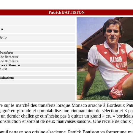
Patrick BATTISTON
l A
ville
ransferts
 de Bordeaux
 de Bordeaux
rès à Monaco
 1988
istinctions
e sur le marché des transferts lorsque Monaco arrache à Bordeaux Patri
 gagné en gironde et comptabilise une cinquantaine de sélection et 3 
 un dernier challenge et n’hésite pas à quitter un grand « cru » bordelai
onstruction et sortant de deux mauvaises saisons. Une recrue de choix
 il partage son origine alsacienne, Patrick Battiston va former une mur