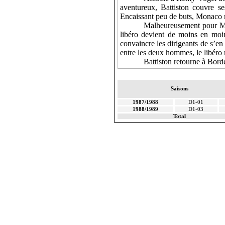
aventureux, Battiston couvre se
Encaissant peu de buts, Monaco 
Malheureusement pour Mon
libéro devient de moins en moin
convaincre les dirigeants de s’en
entre les deux hommes, le libéro 
Battiston retourne à Bord
Saisons
1987/1988
D1-01
1988/1989
D1-03
Total