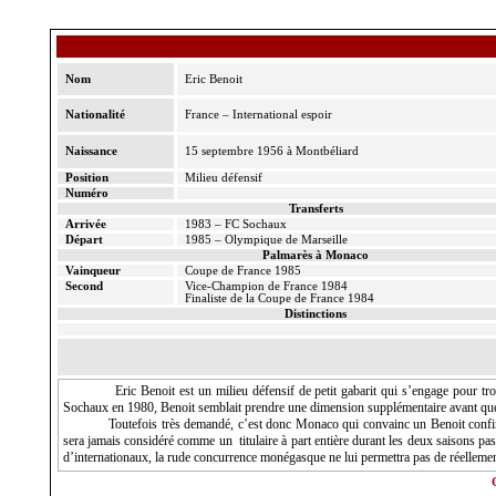
Nom
Eric Benoit
Nationalité
France – International espoir
Naissance
15 septembre 1956 à Montbéliard
Position
Milieu défensif
Numéro
Transferts
Arrivée
1983 – FC Sochaux
Départ
1985 – Olympique de Marseille
Palmarès à Monaco
Vainqueur
Coupe de France 1985
Second
Vice-Champion
de France 1984
Finaliste de
la Coupe
de France 1984
Distinctions
Eric Benoit est un milieu défensif de petit gabarit qui s’engage pour t
Sochaux en 1980, Benoit semblait prendre une dimension supplémentaire avant que le
Toutefois très demandé, c’est donc Monaco qui convainc un Benoit confirm
sera jamais considéré comme un
titulaire à part entière durant les deux saisons p
d’internationaux, la rude concurrence monégasque ne lui permettra pas de réelleme