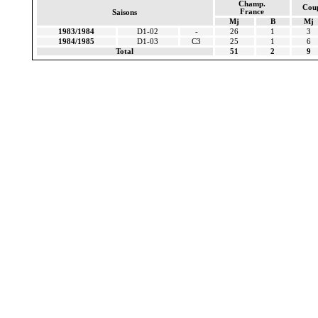
Champ.
Cou
France
Saisons
Mj
B
Mj
1983/1984
D1-02
-
26
1
3
1984/1985
D1-03
C3
25
1
6
Total
51
2
9