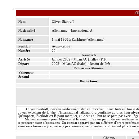
O
Nom
Oliver
Bierhoff
Nationalité
Allemagne – International A
Naissance
1 mai 1968 à
Karlshrue
(Allemagne)
Position
Avant-centre
Numéro
20
Transferts
Arrivée
Janvier 2002 - Milan AC (Italie) - Prêt
Départ
2002 - Milan AC (Italie) - Retour de Prêt
Palmarès à Monaco
Vainqueur
Second
Distinctions
Oliver
Bierhoff
, devenu tardivement star en inscrivant deux buts en finale d
buteur excellent de la tête, l’international
allemand a confirmé au plus haut niveau
Qu’importe,
Bierhoff
est là pour marquer, et le sens du but ne se perd pas avec l’âge
Malheureusement pour Monaco, si le joueur n’a rien perdu de son réalisme les ra
se procurer assez d’occasions. Un constat aggravé par un différent d'ordre professi
venu sous forme de prêt, ne sera pas conservé, ne possédant visiblement plus le nivea
Champ.