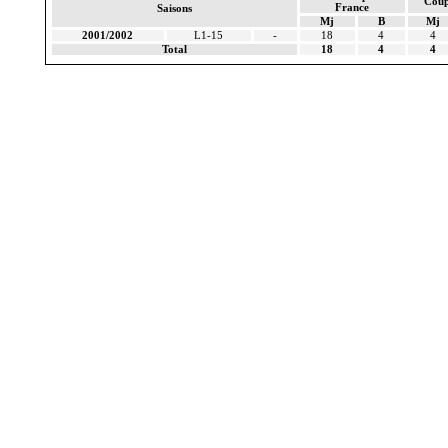
Coup
France
Saisons
Mj
B
Mj
2001/2002
L1-15
-
18
4
4
Total
18
4
4