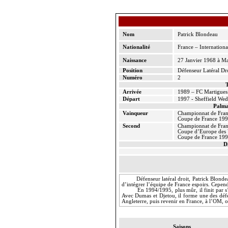
Nom
Patrick Blondeau
Nationalité
France – Internationa
Naissance
27 Janvier 1968 à Ma
Position
Défenseur Latéral Dr
Numéro
2
T
Arrivée
1989 – FC Martigues
Départ
1997 - Sheffield
Wed
Palma
Vainqueur
Championnat de Fra
Coupe de France 19
Second
Championnat de Fran
Coupe d’Europe des 
Coupe de France 19
D
Défenseur latéral droit, Patrick Blond
d’intégrer l’équipe de France espoirs. Cepend
En 1994/1995, plus mûr, il finit par s
Avec Dumas et
Djetou
, il forme une des déf
Angleterre, puis revenir en France, à l’OM, 
Saisons