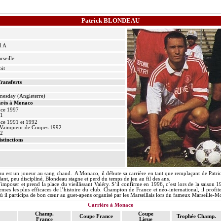
Patrick BLONDEAU
l A
rseille
oit
ransferts
nesday
(Angleterre)
rès à Monaco
nce 1997
91
ce 1991 et 1992
Vainqueur de Coupes 1992
92
istinctions
eau est un joueur au sang chaud.
A Monaco, il débute sa carrière en tant que remplaçant de Patric
ant, peu discipliné, Blondeau stagne et perd du temps de jeu au fil des ans.
’imposer et prend la place du vieillissant Valéry. S’il confirme en 1996, c’est lors de la saison
enses les plus efficaces de l’histoire du club. Champion de France et néo-international, il profit
où il participa de bon cœur au guet-apens organisé par les Marseillais lors du fameux Marseille-
Carrière à Monaco
Champ.
Coupe
Coupe France
Trophée Champ.
France
Ligue