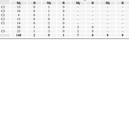
Mj
B
Mj
B
Mj
B
Mj
B
C2
13
0
1
0
-
-
-
-
C3
16
0
1
0
-
-
-
-
C2
4
0
1
1
-
-
-
-
C2
15
0
0
0
-
-
-
-
C1
14
0
2
0
-
-
-
-
-
30
1
0
0
3
0
-
-
C3
25
1
3
0
2
0
-
-
148
2
9
1
7
0
0
0