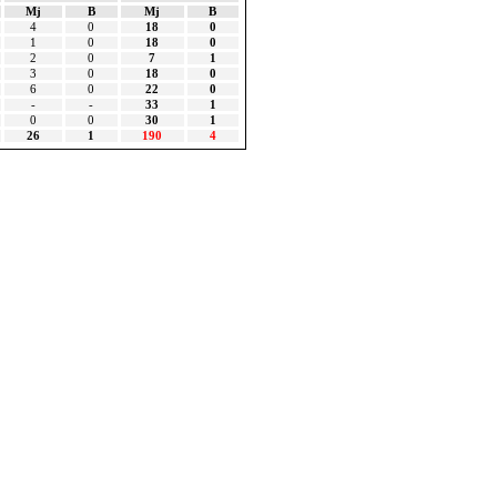
Mj
B
Mj
B
4
0
18
0
1
0
18
0
2
0
7
1
3
0
18
0
6
0
22
0
-
-
33
1
0
0
30
1
26
1
190
4