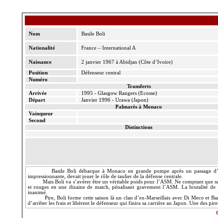
Nom
Basile Boli
Nationalité
France – International A
Naissance
2 janvier 1967 à Abidjan (Côte d’Ivoire)
Position
Défenseur central
Numéro
Transferts
Arrivée
1995 - Glasgow Rangers (Ecosse)
Départ
Janvier 1996 - Urawa (Japon)
Palmarès à Monaco
Vainqueur
Second
Distinctions
Basile Boli débarque à Monaco en grande pompe après un passage d’u
impressionnante, devait jouer le rôle de taulier de la défense centrale.
Mais Boli va s’avérer être un véritable poids pour l’ASM. Ne comptant que sur
et rouges en une dizaine de match, pénalisant gravement l’ASM. La brutalité de 
inanimé.
Pire, Boli forme cette saison là un clan d’ex-Marseillais avec Di Meco et B
d’arrêter les frais et libèrent le défenseur qui finira sa carrière au Japon. Une des pire