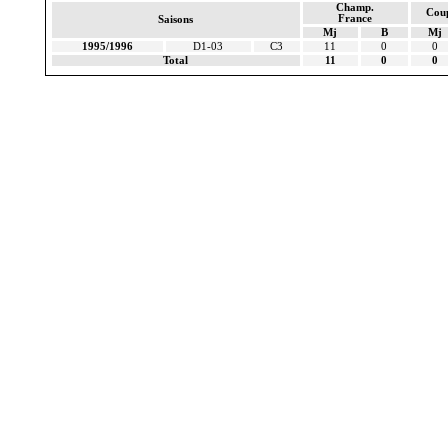
Champ.
Cou
France
Saisons
Mj
B
Mj
1995/1996
D1-03
C3
11
0
0
Total
11
0
0