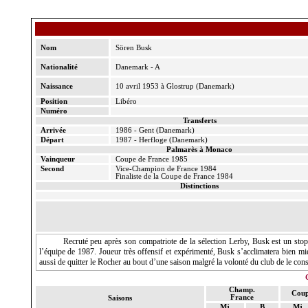
Nom
Sören
Busk
Nationalité
Danemark - A
Naissance
10 avril 1953 à
Glostrup
(Danemark)
Position
Libéro
Numéro
Transferts
Arrivée
1986 - Gent (Danemark)
Départ
1987 -
Herfloge
(Danemark)
Palmarès à Monaco
Vainqueur
Coupe de France 1985
Second
Vice-Champion
de France 1984
Finaliste de
la Coupe
de France 1984
Distinctions
Recruté peu après son compatriote de la sélection
Lerby
,
Busk
est un sto
l’équipe de 1987. Joueur très offensif et expérimenté,
Busk
s’acclimatera bien mie
aussi de quitter le Rocher au bout d’une saison malgré la volonté du club de le cons
Champ.
Coup
France
Saisons
Mj
B
Mj