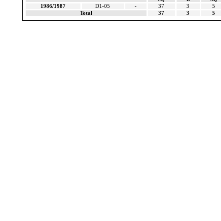
1986/1987
D1-05
-
37
3
5
Total
37
3
5