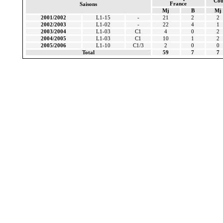
Cou
France
Saisons
Mj
B
Mj
2001/2002
L1-15
-
21
2
2
2002/2003
L1-02
-
22
4
1
2003/2004
L1-03
C1
4
0
2
2004/2005
L1-03
C1
10
1
2
2005/2006
L1-10
C1/3
2
0
0
Total
59
7
7