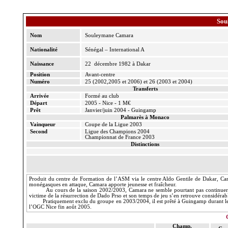
So
Nom
Souleymane Camara
Nationalité
Sénégal – International A
Naissance
22
décembre 1982 à Dakar
Position
Avant-centre
Numéro
25 (2002,2005 et 2006) et 26 (2003 et 2004)
Transferts
Arrivée
Formé au club
Départ
2005 - Nice - 1 M€
Prêt
Janvier/juin 2004 - Guingamp
Palmarès à Monaco
Vainqueur
Coupe de
la Ligue
2003
Second
Ligue des Champions 2004
Championnat de France 2003
Distinctions
Produit du centre de Formation de l’ASM via le centre Aldo Gentile de Dakar, Cam
monégasques en attaque, Camara apporte jeunesse et fraîcheur.
Au cours de la saison 2002/2003, Camara ne semble pourtant pas continuer sa 
victime de la résurrection de Dado Prso et son temps de jeu s’en retrouve considéra
Pratiquement exclu du groupe en 2003/2004, il est prêté à Guingamp durant le 
l’OGC Nice fin août 2005.
Champ.