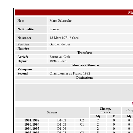
M
Nom
Marc Delaroche
Nationalité
France
Naissance
18 Mars 1971 à Creil
Position
Gardien de but
Numéro
Transferts
Arrivée
Formé au Club
Départ
1996 - Caen
Palmarès à Monaco
Vainqueur
Second
Championnat de France 1992
Distinctions
Champ.
Cou
France
Saisons
Mj
B
Mj
1991/1992
D1-02
C2
2
0
0
1993/1994
D1-09
C1
2
0
0
1994/1995
D1-06
-
2
0
0
1995/1996
D1-03
C3
5
0
0