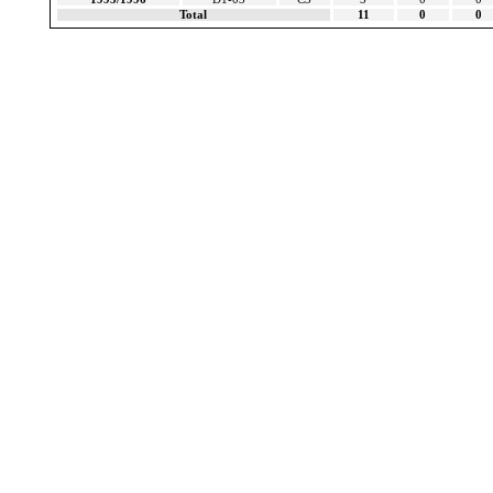
Total
11
0
0