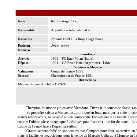
Nom
Ramón
Angel
Díaz
Nationalité
Argentine – International A
Naissance
29 août 1959 à
La Rioja
(Argentine)
Position
Avant-centre
Numéro
Transferts
Arrivée
1989 – FC Inter Milan (Italie)
Départ
1991 – CA River Plate (Argentine) - Libre
Palmarès à Monaco
Vainqueur
Coupe de France 1991
Second
Championnat de France 1991
Distinctions
Meilleur buteur du club - 1989/90
Champion du monde junior avec Maradona, Diaz est un joueur de classe, racé e
Sa première saison à Monaco est prolifique en buts, mais par la suite, il cè
grands rendez-vous, sa capacité à bien comprendre l’adversaire et sa faculté à res
comme l’ultime pièce stratégique à déployer pour basculer une fin de match. La
Coupe
de France face à l’ogre marseillais.
Gracieusement libéré de sont contrat par
Campora
pour finir sa carrière en 
Plate, il facilite les négociations pour la venue de Marcelo
Gallardo
à Monaco en 1