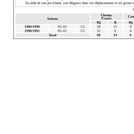
Au-delà de son jeu éclairé, son élégance dans ses déplacements et ses gestes
Champ.
Cou
France
Saisons
Mj
B
Mj
1989/1990
D1-03
C2
28
15
0
1990/1991
D1-02
C3
32
9
6
Total
60
24
6