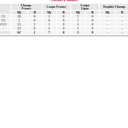
Carrière à Monaco
Champ.
Coupe
Coupe France
Trophée Champ.
France
Ligue
Mj
B
Mj
B
Mj
B
Mj
B
C3
20
0
3
0
2
0
-
-
C3
2
0
0
0
1
0
-
-
C1/3
15
1
1
0
1
0
-
-
-
25
0
3
0
1
0
-
-
62
1
7
0
5
0
-
-