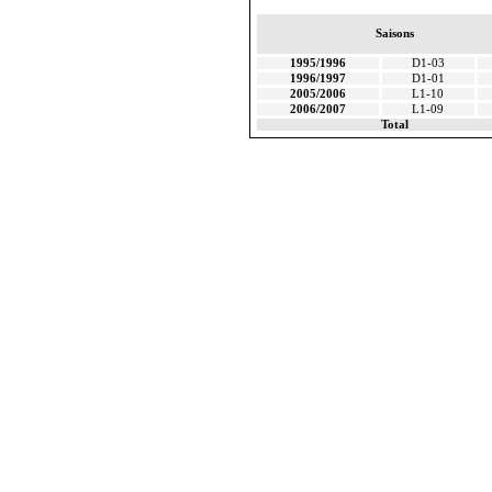
Saisons
1995/1996
D1-03
1996/1997
D1-01
2005/2006
L1-10
2006/2007
L1-09
Total