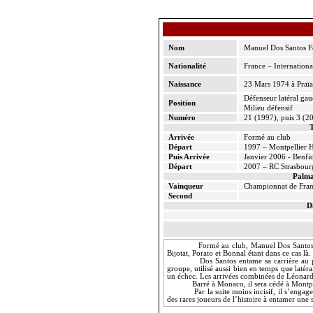
Nom
Manuel Dos Santos F
Nationalité
France – Internationa
Naissance
23 Mars 1974 à Praïa
Défenseur latéral ga
Position
Milieu défensif
Numéro
21 (1997), puis 3 (2
T
Arrivée
Formé au club
Départ
1997 – Montpellier 
Puis Arrivée
Janvier 2006 - Benfic
Départ
2007 – RC Strasbourg
Palma
Vainqueur
Championnat de Fra
Second
D
Formé au club, Manuel Dos Santos e
Bijotat, Porato et Bonnal étant dans ce cas là.
Dos Santos entame sa carrière au p
groupe, utilisé aussi bien en temps que latéra
un échec. Les arrivées combinées de Léonard 
Barré à Monaco, il sera cédé à Montpel
Par la suite moins incisif, il s’enga
des rares joueurs de l’histoire à entamer une 