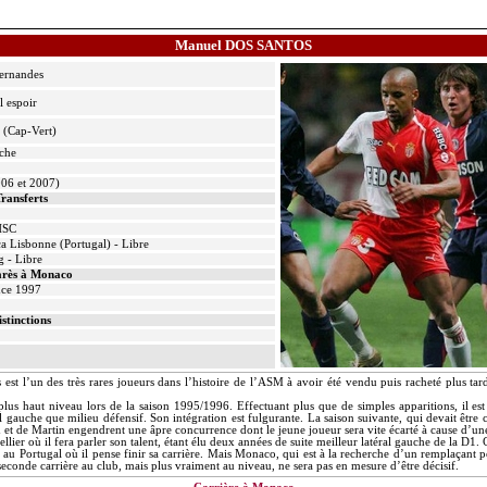
Manuel DOS SANTOS
ernandes
l espoir
 (Cap-Vert)
uche
006 et 2007)
ransferts
HSC
a Lisbonne (Portugal) - Libre
 - Libre
rès à Monaco
nce 1997
istinctions
st l’un des très rares joueurs dans l’histoire de l’ASM à avoir été vendu puis racheté plus tar
lus haut niveau lors de la saison 1995/1996. Effectuant plus que de simples apparitions, il es
l gauche que milieu défensif. Son intégration est fulgurante. La saison suivante, qui devait être 
et de Martin engendrent une âpre concurrence dont le jeune joueur sera vite écarté à cause d’une
lier où il fera parler son talent, étant élu deux années de suite meilleur latéral gauche de
la D
1. 
ge au Portugal où il pense finir sa carrière. Mais Monaco, qui est à la recherche d’un remplaçant p
seconde carrière au club, mais plus vraiment au niveau, ne sera pas en mesure d’être décisif.