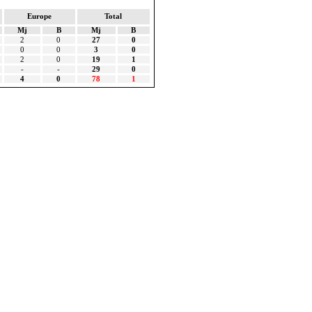
Europe
Total
Mj
B
Mj
B
2
0
27
0
0
0
3
0
2
0
19
1
-
-
29
0
4
0
78
1