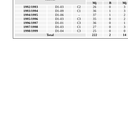
Mj
B
Mj
1992/1993
D1-03
C2
26
0
3
1993/1994
D1-09
C1
36
1
3
1994/1995
D1-06
-
37
1
2
1995/1996
D1-03
C3
35
0
2
1996/1997
D1-01
C3
36
0
1
1997/1998
D1-03
C1
27
0
3
1998/1999
D1-04
C3
25
0
0
Total
222
2
14