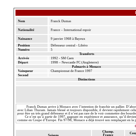
Nom
Franck Dumas
Nationalité
France – International espoir
Naissance
9 janvier 1968 à Bayeux
Position
Défenseur central - Libéro
Numéro
5
Transferts
Arrivée
1992 - SM Caen
Départ
1998 – Newcastle FC (Angleterre)
Palmarès à Monaco
Vainqueur
Championnat de France 1997
Second
Distinctions
Franck Dumas arrive à Monaco avec l’intention de franchir un
pallier
. D’abor
avec Lilian
Thuram
. Jamais blessé et toujours disponible, il devient rapidement c
pour être un très grand défenseur et il n’est pas rare de le voir commettre des bourd
Ce n’est qu’à partir de 1997, gagnant en expérience et assurance, qu’il devie
comme en Coupe d’Europe. Fin 97/98, Monaco a déjà trouvé son remplaçant en la 
Champ.
Cou
France
Saisons