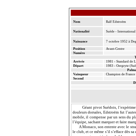
Nom
Ralf
Edstroëm
Nationalité
Suède - International
Naissance
7 octobre 1952 à
Deg
Position
Avant-Centre
Numéro
T
Arrivée
1981 - Standard de L
Départ
1983 -
Oergryte
(Suè
Palma
Vainqueur
Champion de France
Second
D
Géant pivot Suédois, l’expérim
douleurs dorsales,
Edstroëm
fut l’aute
mobile, il compense par un sens du pla
l’équipe, sachant marquer et faire marq
A Monaco, son entente avec le st
le club, et ce même s’il s’efface dès s