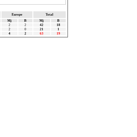
Europe
Total
Mj
B
Mj
B
2
2
42
18
2
0
21
1
4
2
63
19