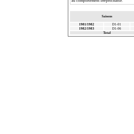
au comportement irréprochable.
Saisons
1981/1982
D1-01
1982/1983
D1-06
Total