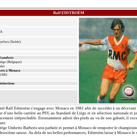
Ralf EDSTROËM
 A
erfors
(Suède)
ransferts
iège (Belgique)
de)
rès à Monaco
 1982
istinctions
enté Ralf
Edstroëm
s’engage avec Monaco en 1981 afin de succéder à un décevan
ur d’une belle carrière au PSV, au Standard de Liège et en sélection nationale et
cement irréprochable. Etonnamment adroit des pieds au vu de son gabarit, il excell
uer.
ratège Umberto
Barberis
sera parfaite et permet à Monaco de remporter le championn
a deuxième saison. Au
dela
de ses belles performances,
Edstroëm
laisse à Monaco le 