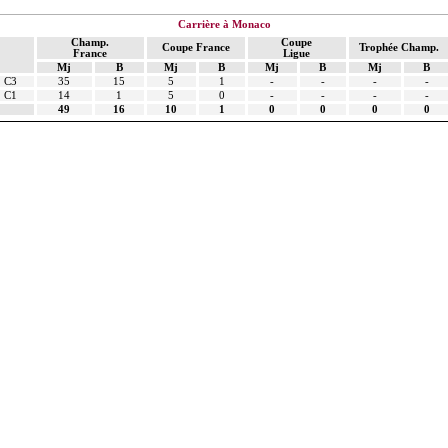
Carrière à Monaco
Champ.
Coupe
Coupe France
Trophée Champ.
France
Ligue
Mj
B
Mj
B
Mj
B
Mj
B
C3
35
15
5
1
-
-
-
-
C1
14
1
5
0
-
-
-
-
49
16
10
1
0
0
0
0