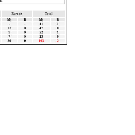
n.
Europe
Total
Mj
B
Mj
B
-
-
41
1
13
0
47
0
9
0
52
1
7
0
23
0
29
0
163
2