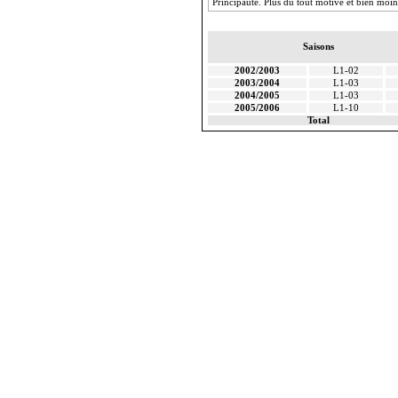
Principauté. Plus
du tout motivé et bien moin
Saisons
2002/2003
L1-02
2003/2004
L1-03
2004/2005
L1-03
2005/2006
L1-10
Total