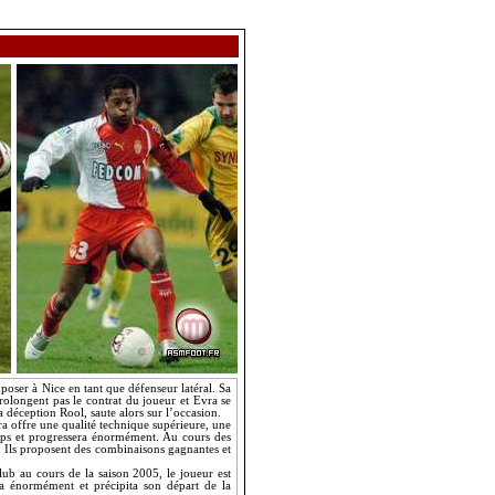
mposer à Nice en tant que défenseur latéral. Sa
prolongent pas le contrat du joueur et
Evra
se
la déception
Rool
, saute alors sur l’occasion.
ra
offre une qualité technique supérieure, une
ps et progressera énormément. Au cours des
. Ils proposent des combinaisons gagnantes et
lub au cours de la saison 2005, le joueur est
ra énormément et précipita son départ de
la