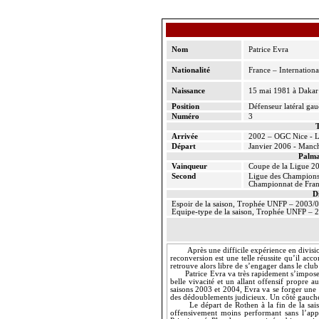
Nom
Patrice
Evra
Nationalité
France – Internationa
Naissance
15 mai 1981 à Dakar
Position
Défenseur latéral ga
Numéro
3
T
Arrivée
2002 – OGC Nice - L
Départ
Janvier 2006 - Manch
Palma
Vainqueur
Coupe de
la Ligue
20
Second
Ligue des Champion
Championnat de Fra
D
Espoir de la saison, Trophée UNFP – 2003/
Equipe-type de la saison, Trophée UNFP – 
Après une difficile expérience en divisi
reconversion est une telle réussite qu’il acc
retrouve alors libre de s’engager dans le cl
Patrice
Evra
va très rapidement s’impos
belle vivacité et un allant offensif propre 
saisons 2003 et 2004,
Evra
va se forger une 
des dédoublements judicieux. Un côté gauc
Le départ de
Rothen
à la fin de la s
offensivement moins performant sans l’app