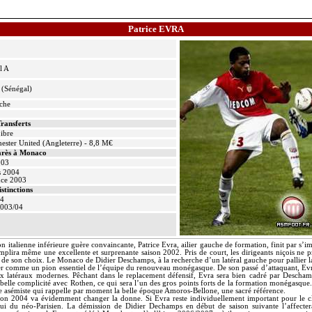
Patrice EVRA
l A
 (Sénégal)
uche
ransferts
ibre
ester United (Angleterre) - 8,8 M€
rès à Monaco
03
s 2004
nce 2003
istinctions
04
2003/04
on italienne inférieure guère convaincante, Patrice
Evra
, ailier gauche de formation, finit par s’i
omplira même une excellente et surprenante saison 2002. Pris de court, les dirigeants niçois ne 
ub de son choix. Le Monaco de Didier Deschamps, à la recherche d’un latéral gauche pour pallier 
er comme un pion essentiel de l’équipe du renouveau monégasque. De son passé d’attaquant,
Ev
aux latéraux modernes. Pêchant dans le replacement défensif,
Evra
sera bien cadré par Descham
belle complicité avec
Rothen
, ce qui sera l’un des gros points forts de la formation monégasque
he
asémiste
qui rappelle par moment la belle époque
Amoros
-Bellone,
une
sacré référence.
aison 2004 va évidemment changer la donne. Si
Evra
reste individuellement important pour le c
ui du néo-Parisien. La démission de Didier
Dechamps
en début de saison suivante l’affecte