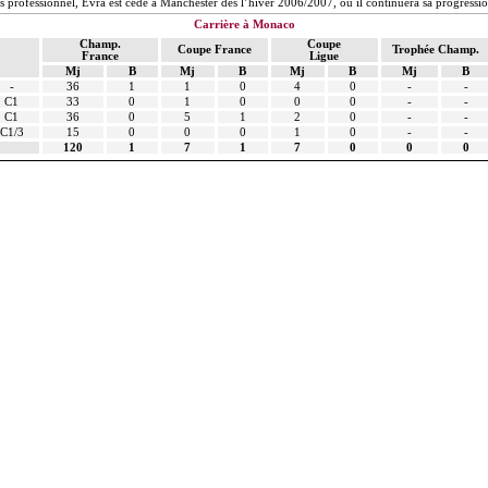
s professionnel,
Evra
est cédé à Manchester dès l’hiver 2006/2007, où il continuera sa progressio
Carrière à Monaco
Champ.
Coupe
Coupe France
Trophée Champ.
France
Ligue
Mj
B
Mj
B
Mj
B
Mj
B
-
36
1
1
0
4
0
-
-
C1
33
0
1
0
0
0
-
-
C1
36
0
5
1
2
0
-
-
C1/3
15
0
0
0
1
0
-
-
120
1
7
1
7
0
0
0