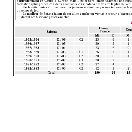
particulièrement en Coupe d’Europe, mais il ne règlera jamais vraiment une cert
formations plus prudentes à deux attaquants, c’est
Fofana
qui va être le plus souvent
Par la suite moins vif que durant sa jeunesse et diminué par une importante bles
du temps de jeu.
Le meilleur de
Fofana
faisait de cet ailier gauche un véritable joueur d’excepti
lui durant ces 8 saisons passées au club.
Champ.
Cou
France
Saisons
Mj
B
Mj
1985/1986
D1-09
C2
23
6
1
1986/1987
D1-05
-
29
2
1
1987/1988
D1-01
-
23
6
0
1988/1989
D1-03
C1
26
7
4
1989/1990
D1-03
C2
30
0
1
1990/1991
D1-02
C3
20
2
5
1991/1992
D1-02
C2
27
4
5
1992/1993
D1-03
C2
12
1
2
Total
190
28
19