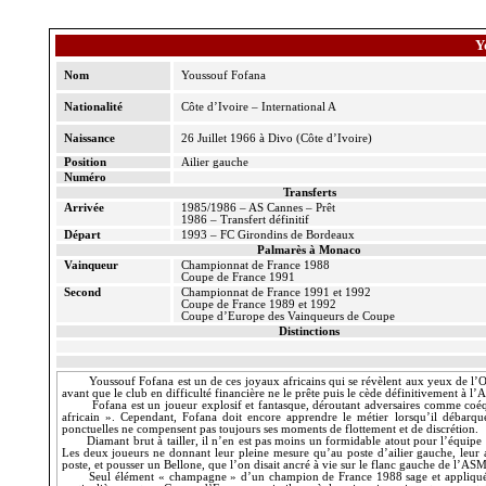
Y
Nom
Youssouf
Fofana
Nationalité
Côte d’Ivoire – International A
Naissance
26 Juillet 1966 à Divo (Côte d’Ivoire)
Position
Ailier gauche
Numéro
Transferts
Arrivée
1985/1986 – AS Cannes – Prêt
1986 – Transfert définitif
Départ
1993 – FC Girondins de Bordeaux
Palmarès à Monaco
Vainqueur
Championnat de France 1988
Coupe de France 1991
Second
Championnat de France 1991 et 1992
Coupe de France 1989 et 1992
Coupe d’Europe des Vainqueurs de Coupe
Distinctions
Youssouf
Fofana
est un de ces joyaux africains qui se révèlent aux yeux de l’
avant que le club en difficulté financière ne le prête puis le cède définitivement à l
Fofana
est un joueur explosif et fantasque, déroutant adversaires comme coéqui
africain ». Cependant,
Fofana
doit encore apprendre le métier lorsqu’il débarq
ponctuelles ne compensent pas toujours ses moments de flottement et de discrétion.
Diamant brut à tailler, il n’en est pas moins un formidable atout pour l’équip
Les deux joueurs ne donnant leur pleine mesure qu’au poste d’ailier gauche, leur as
poste, et pousser un Bellone, que l’on disait ancré à vie sur le flanc gauche de l’ASM,
Seul élément « champagne » d’un champion de France 1988 sage et appliqu