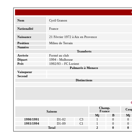
Nom
Cyril
Granon
Nationalité
France
Naissance
21 Février 1972 à Aix en Provence
Position
Milieu de Terrain
Numéro
Transferts
Arrivée
Formé au club
Départ
1994 - Mulhouse
Prêt
1992/93 – FC Lorient
Palmarès à Monaco
Vainqueur
Second
Distinctions
Champ.
Cou
France
Saisons
Mj
B
Mj
1990/1991
D1-02
C3
1
0
0
1993/1994
D1-09
C1
1
0
0
Total
2
0
0