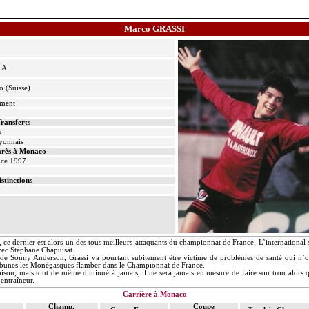
Marco GRASSI
l A
o (Suisse)
ément
ransferts
s
yonnais
rès à Monaco
nce 1997
istinctions
e dernier est alors un des tous meilleurs attaquants du championnat de France. L’international s
vec Stéphane Chapuisat.
s de Sonny Anderson, Grassi va pourtant subitement être victime de problèmes de santé qui n’ont
tribunes les Monégasques flamber dans le Championnat de France.
ison, mais tout de même diminué à jamais, il ne sera jamais en mesure de faire son trou alors 
entraîneur.
Carrière à Monaco
Champ.
Coupe