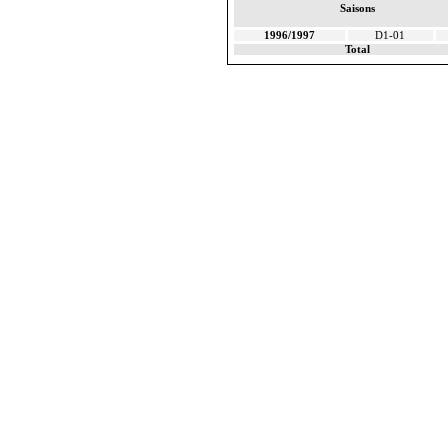
Saisons
1996/1997
D1-01
Total