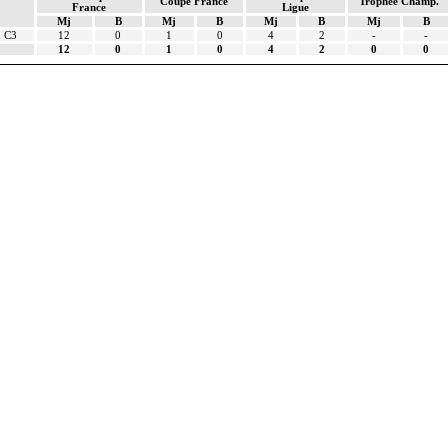
Coupe France
Trophée Champ.
France
Ligue
Mj
B
Mj
B
Mj
B
Mj
B
C3
12
0
1
0
4
2
-
-
12
0
1
0
4
2
0
0