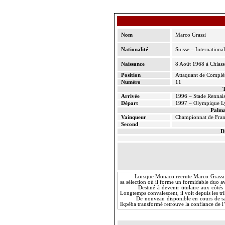
Nom
Marco Grassi
Nationalité
Suisse – Internationa
Naissance
8 Août 1968 à Chiass
Position
Attaquant de Compl
Numéro
11
T
Arrivée
1996 – Stade Rennai
Départ
1997 – Olympique L
Palma
Vainqueur
Championnat de Fra
Second
D
Lorsque Monaco recrute Marco Grassi, c
sa sélection où il forme un formidable duo a
Destiné à devenir titulaire aux côté
Longtemps convalescent, il voit depuis les 
De nouveau disponible en cours de sa
Ikpéba transformé retrouve la confiance de l’