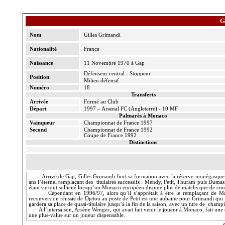
G
Nom
Gilles
Grimandi
Nationalité
France
Naissance
11 Novembre 1970 à Gap
Défenseur central - Stoppeur
Position
Milieu défensif
Numéro
18
Transferts
Arrivée
Formé au Club
Départ
1997 – Arsenal FC (Angleterre) - 10 MF
Palmarès à Monaco
Vainqueur
Championnat de France 1997
Second
Championnat de France 1992
Coupe de France 1992
Distinctions
Arrivé de Gap, Gilles
Grimandi
finit sa formation avec la réserve monégasque
ans l’éternel remplaçant des
titulaires successifs :
Mendy
, Petit,
Thuram
puis Dumas. 
étant surtout sollicité lorsqu’un Monaco européen dispute plus de matchs que de co
Cependant en 1996/97, alors qu’il s’apprêtait à être le remplaçant de M
reconversion réussie de
Djetou
au poste de Petit est une aubaine pour
Grimandi
qui 
gardera sa place de quasi-titulaire jusqu’à la fin de la saison, avec un titre de
champio
A l’intersaison, Arsène
Wenger
, qui avait fait venir le joueur à Monaco, fait une 
une plus-value sur un joueur dispensable.