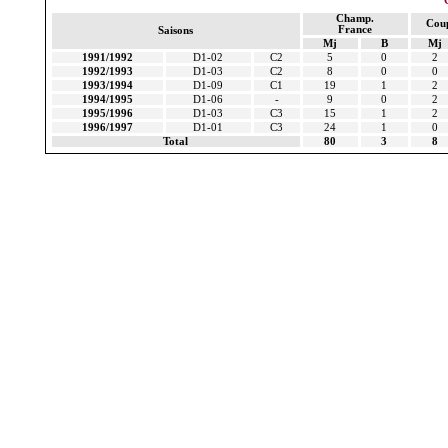
Champ.
Cou
France
Saisons
Mj
B
Mj
1991/1992
D1-02
C2
5
0
2
1992/1993
D1-03
C2
8
0
0
1993/1994
D1-09
C1
19
1
2
1994/1995
D1-06
-
9
0
2
1995/1996
D1-03
C3
15
1
2
1996/1997
D1-01
C3
24
1
0
Total
80
3
8