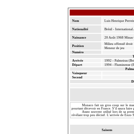
Nom
Luis Henrique
Perrei
Nationalité
Brésil - International
Naissance
20 Août 1968 Minas G
Milieu offensif droit
Position
Meneur de jeu
Numéro
T
Arrivée
1992 -
Palmeiras
(Bré
Départ
1994 -
Fluminense
(B
Palma
Vainqueur
Second
D
Monaco fait un gros coup sur le mar
pourtant décevoir en France. S’il saura faire p
Assez souvent utilisé lors de sa pr
révélant trop peu décisif. L’arrivée
de Enzo
S
Saisons