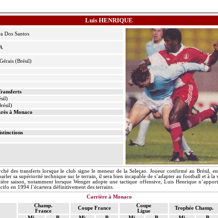
Luis HENRIQUE
ra
Dos Santos
 A
érais (Brésil)
ransferts
sil)
résil)
rès à Monaco
istinctions
ché des transferts lorsque le club signe le meneur de
la
Seleçao
. Joueur
confirmé au Brésil, e
arler sa supériorité technique sur le terrain, il sera bien incapable de s’adapter au football et à l
emière saison, notamment lorsque
Wenger
adopte une tactique offensive, Luis Henrique n’apporter
cifo
en 1994 l’écartera définitivement des terrains.
Carrière à Monaco
Champ.
Coupe
Coupe France
Trophée Champ.
France
Ligue
Mj
B
Mj
B
Mj
B
Mj
B