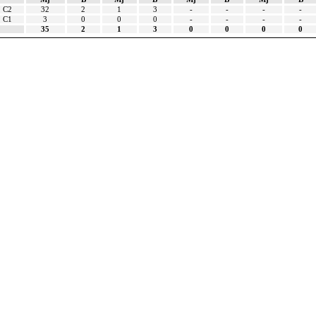
C2
32
2
1
3
-
-
-
-
C1
3
0
0
0
-
-
-
-
35
2
1
3
0
0
0
0