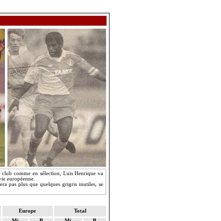
n club comme en sélection, Luis Henrique va
a vie européenne.
a pas plus que quelques grigris inutiles, se
Europe
Total
Mj
B
Mj
B