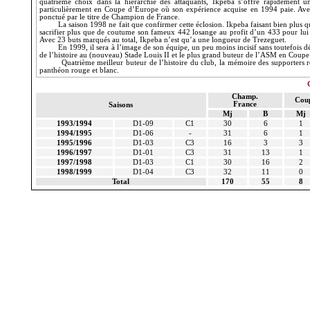
quatrième choix dans la hiérarchie des attaquants, Ikpeba s’offre rapidement une
particulièrement en Coupe d’Europe où son expérience acquise en 1994 paie. Avec
ponctué par le titre de Champion de France.
La saison 1998 ne fait que confirmer cette éclosion. Ikpeba faisant bien plus 
sacrifier plus que de coutume son fameux 442 losange au profit d’un 433 pour lui p
Avec 23 buts marqués au total, Ikpeba n’est qu’a une longueur de Trezeguet.
En 1999, il sera à l’image de son équipe, un peu moins incisif sans toutefois 
de l’histoire au (nouveau) Stade Louis II et le plus grand buteur de l’ASM en Coup
Quatrième meilleur buteur de l’histoire du club, la mémoire des supporters 
panthéon rouge et blanc.
Champ.
Cou
France
Saisons
Mj
B
Mj
1993/1994
D1-09
C1
30
6
1
1994/1995
D1-06
-
31
6
1
1995/1996
D1-03
C3
16
3
3
1996/1997
D1-01
C3
31
13
1
1997/1998
D1-03
C1
30
16
2
1998/1999
D1-04
C3
32
11
0
Total
170
55
8