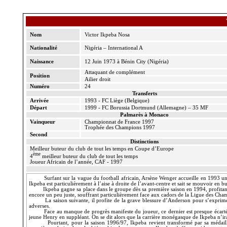
Nom
Victor Ikpeba Nosa
Nationalité
Nigéria – International A
Naissance
12 Juin 1973 à Bénin City (Nigéria)
Attaquant de complément
Position
Ailier droit
Numéro
24
Transferts
Arrivée
1993 - FC Liège (Belgique)
Départ
1999 - FC Borussia Dortmund (Allemagne) – 35 MF
Palmarès à Monaco
Vainqueur
Championnat de France 1997
Trophée des Champions 1997
Second
Distinctions
Meilleur buteur du club de tout les temps en Coupe d’Europe
ème
4
meilleur buteur du club de tout les temps
Joueur Africain de l’année, CAF - 1997
Surfant sur la vague du football africain, Arsène Wenger accueille en 1993 un
Ikpeba est particulièrement à l’aise à droite de l’avant-centre et sait se mouvoir en but
Ikpeba gagne sa place dans le groupe dès sa première saison en 1994, profita
encore un peu juste, souffrant particulièrement face aux cadors de la Ligue des Cha
La saison suivante, il profite de la grave blessure d’Anderson pour s’exprim
adverses.
Face au manque de progrès manifeste du joueur, ce dernier est presque écarté
jeune Henry en suppléant. On se dit alors que la carrière monégasque de Ikpeba n’ira
Pourtant, pour la saison 1996/97, Ikpeba revient transformé par sa médail