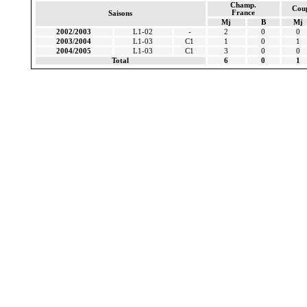
Champ.
Cou
France
Saisons
Mj
B
Mj
2002/2003
L1-02
-
2
0
0
2003/2004
L1-03
C1
1
0
1
2004/2005
L1-03
C1
3
0
0
Total
6
0
1