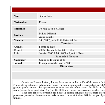
Nom
Jimmy Juan
Nationalité
France
Naissance
10 juin 1983 à Valence
Milieu Défensif
Position
Ailier gauche
Numéro
34 (2003), puis 17 (2004 et 2005)
Transferts
Arrivée
Formé au club
Départ
2006 - Grenoble Foot 38 - Libre
Prêt
Janvier 2005 à Juin 2006 - Ipswich
Town
Palmarès à Monaco
Vainqueur
Coupe de
la Ligue
2003
Second
Championnat de France 2003
Distinctions
Cousin de Franck
Jurietti
, Jimmy Juan est un milieu défensif du centre de
France de sa catégorie. Mais Jimmy Juan va peu à peu prendre l’ascendant en CFA,
groupe professionnel. Ses apparitions se font tout de même rares. En 2004, il fe
monégasque de sa génération à signer fin 2004 un contrat professionnel de deux sais
Il ne sera toutefois presque pas utilisé la saison suivante et sera prêté d
plusieurs prestations intéressantes mais ne sera conservé à titre définitif ni par 
titulaire.