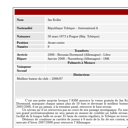
Nom
Jan Koller
Nationalité
République Tchèque – International A
Naissance
30 mars 1973 à Prague (Rép. Tchèque)
Position
Avant-centre
Numéro
9
Transferts
Arrivée
2006 - Borussia Dortmund (Allemagne) - Libre
Départ
Janvier 2008 - Nuremberg (Allemagne) - 1M€
Palmarès à Monaco
Vainqueur
Second
Distinctions
Meilleur buteur du club – 2006/07
C’est une petite surprise lorsque l’ASM annonce la venue gratuite de Jan Ko
Dortmund, marquant chaque saison plus de 10 buts et devenant le meilleur buteur d
2005/2006, il ne pu jamais, à la trentaine passé, retrouver le haut niveau.
Un niveau qu’il ne retrouvera pas au cours de son passage monégasque. En une
son grand professionnalisme ne sera jamais en mesure de combler un faible niveau.
facilité de la longue balle en avant. Et faute de centres réguliers, le Tchèque ne trouv
Désireux de continuer sa carrière de joueur à 6 mois de la fin de son contrat
mercato d’hiver 2007/2008 pour retrouver l’Allemagne.