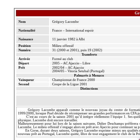
Gr
Nom
Grégory Lacombe
Nationalité
France – International espoir
Naissance
11 janvier 1982 à Albi
Position
Milieu offensif
Numéro
31 (2000 et 2001), puis 19 (2002)
Transferts
Arrivée
Formé au club
Départ
2005 – AC Ajaccio - Libre
Prêt
2002/04 – AC Ajaccio
2004/05 - Vitoria Setubal (Portugal)
Palmarès à Monaco
Vainqueur
Championnat de France 2000
Second
Coupe de
la Ligue
2001
Distinctions
Grégory Lacombe apparaît comme le nouveau joyau du centre de formation. C
1999/2000, lorsque
Puel
décide de récompenser ses grandes performances en CFA p
C’est au cours de la saison 2001 qu’il intègre réellement l’équipe 1. Ses q
physique. Lacombe doit encore travailler.
Malheureusement pour lui lors de la saison suivante, Didier Deschamps préfèrera s
Lacombe. Le milieu offensif s’engage alors en prêt avec Ajaccio pour continuer sa p
En Corse, durant deux saisons, Grégory Lacombe exprime mieux ses qualités
nouveau prêt au Portugal, Lacombe quitte, libre de tout engagement le club de
la Pr