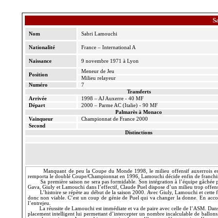
S
Nom
Sabri
Lamouchi
Nationalité
France – International A
Naissance
9 novembre 1971 à Lyon
Meneur de Jeu
Position
Milieu relayeur
Numéro
7
Transferts
Arrivée
1998 – AJ Auxerre - 40 MF
Départ
2000 – Parme AC (Italie) - 90 MF
Palmarès à Monaco
Vainqueur
Championnat de France 2000
Second
Distinctions
Manquant de peu
la Coupe
du Monde 1998, le milieu offensif auxerrois es
remporta le doublé Coupe/Championnat en 1996,
Lamouchi
décide enfin de franchir
Sa première saison ne sera pas formidable. Son intégration à l’équipe gâchée 
Gava,
Giuly
et
Lamouchi
dans l’effectif, Claude
Puel
dispose d’un milieu trop offensi
L’histoire se répète au début de la saison 2000. Avec
Giuly
,
Lamouchi
et cette 
donc non viable. C’est un coup de génie de
Puel
qui va changer la donne. En accor
l’entrejeu.
La réussite de
Lamouchi
est immédiate et va de paire avec celle de l’ASM. Dan
placement intelligent lui permettant d’intercepter un nombre incalculable de ballons. 