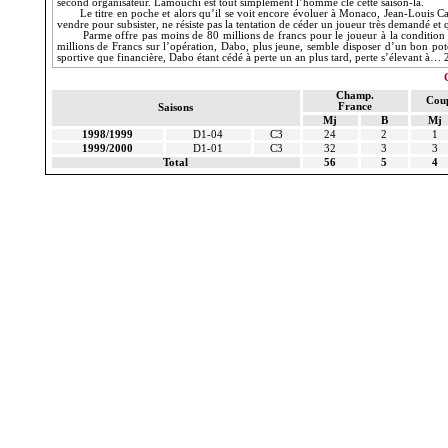
second organisateur.
Lamouchi
est tout simplement l’homme clé cette saison-là.
Le titre en poche et alors qu’il se voit encore évoluer à Monaco, Jean-Louis
C
vendre pour subsister, ne résiste pas la tentation de céder un joueur très demandé et 
Parme offre pas moins de 80 millions de francs pour le joueur à la condition
millions de Francs sur l’opération,
Dabo
, plus jeune, semble disposer d’un bon pot
sportive que financière,
Dabo
étant cédé à perte un an plus tard, perte s’élevant à… 
Champ.
Cou
France
Saisons
Mj
B
Mj
1998/1999
D1-04
C3
24
2
1
1999/2000
D1-01
C3
32
3
3
Total
56
5
4