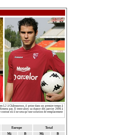
e en L2 à Châteauroux, il peine dans un premier temps à
irmera pas. Il tente alors sa chance dès janvier 2006 à
e contrat où il ne sera qu’une solution de remplacement
Europe
Total
Mj
B
Mj
B