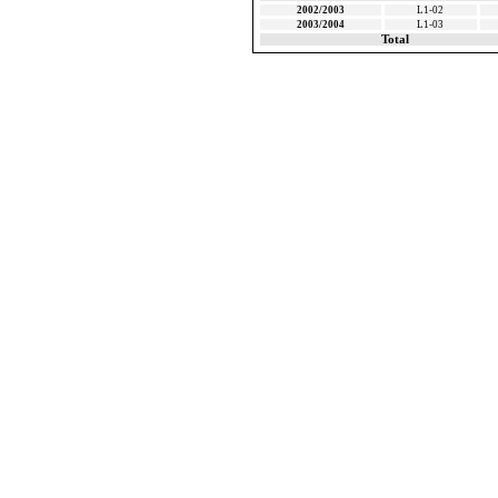
2002/2003
L1-02
2003/2004
L1-03
Total