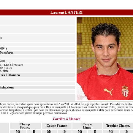
Laurent LANTERI
le
2004)
ransferts
Libre
006 – LB Châteauroux
no (Italie)
FC Metz
rès à Monaco
istinctions
ique buteur, lui valant après deux apparitions en L1 en 2003 et 2004, de signer professionnel.
Prêté dans la foulé
ce de titulaire, marquant quelques buts. De nouveau prêté à Châteauroux au cours de la saison 2006,
Lantéri
ne conf
Simone. Irrégulier et n’entrant pas dans les plans monégasques, il est à nouveau prêté à Metz pour sa dernière année d
e libre à Legnano sans jamais avoir pu percer au haut niveau.
Carrière à Monaco
Champ.
Coupe
Coupe France
Trophée Champ.
France
Ligue
Mj
B
Mj
B
Mj
B
Mj
B