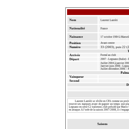
Nom
Laurent
Lantéri
Nationalité
France
Naissance
17 octobre 1984 à Marseil
Position
Avant-centre
Numéro
33 (2003), puis 22 (
T
Arrivée
Formé au club
Départ
2007 - Legnano (Italie) - 
Juillet 2004 à janvier 2
Janvier-juin 2006 - Legna
Juillet-décembre 2006 – 
Palma
Vainqueur
Second
D
Laurent
Lantéri
se révèle en CFA comme un prolif
trouver ses marques avant de gagner un temps une pla
Legnano en série C2 italienne, club présidé par Marco 
en attaque. A l’orée de la saison 2007/2008, il s’engag
Saisons