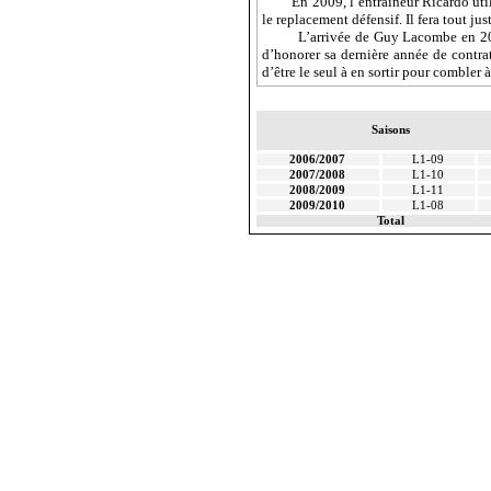
En 2009, l’entraineur Ricardo uti
le replacement défensif. Il fera tout ju
L’arrivée de Guy Lacombe en 2
d’honorer sa dernière année de contrat
d’être le seul à en sortir pour combler 
Saisons
2006/2007
L1-09
2007/2008
L1-10
2008/2009
L1-11
2009/2010
L1-08
Total