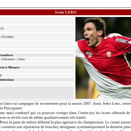
Jerko
LEKO
l A
 (Croatie)
ransferts
(Ukraine) - Libre
rès à Monaco
10
istinctions
ui lance sa campagne de recrutement pour la saison 2007. Aussi
Jerko
Leko
, inter
la Principauté.
stre mais combatif qui va pouvoir corriger dans l’
entre-jeu
les écarts offensifs d
ueur se révèle tout de même qualitativement très limité.
erez la paire de milieu défensif la plus agressive du championnat. Le croate auteu
 construit une réputation de boucher, atteignant systématiquement la dernière place