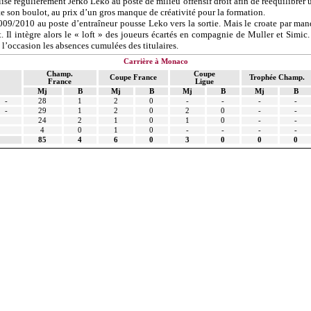
lise régulièrement
Jerko
Leko
au poste de milieu offensif droit afin de rééquilibr
ste son boulot, au prix d’un gros manque de créativité pour la formation.
009/2010 au poste d’entraîneur pousse
Leko
vers la sortie. Mais le croate par ma
. Il intègre alors le « loft » des joueurs écartés en compagnie de Muller et
Simic
à l’occasion les absences cumulées des titulaires.
Carrière à Monaco
Champ.
Coupe
Coupe France
Trophée Champ.
France
Ligue
Mj
B
Mj
B
Mj
B
Mj
B
-
28
1
2
0
-
-
-
-
-
29
1
2
0
2
0
-
-
24
2
1
0
1
0
-
-
4
0
1
0
-
-
-
-
85
4
6
0
3
0
0
0