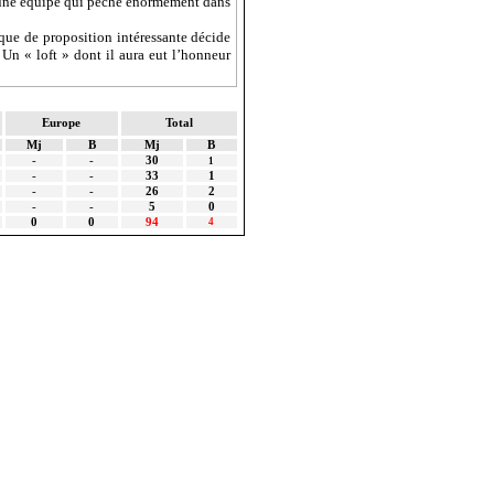
er une équipe qui pêche énormément dans
nque de proposition intéressante décide
. Un « loft » dont il aura eut l’honneur
Europe
Total
Mj
B
Mj
B
-
-
30
1
-
-
33
1
-
-
26
2
-
-
5
0
0
0
94
4