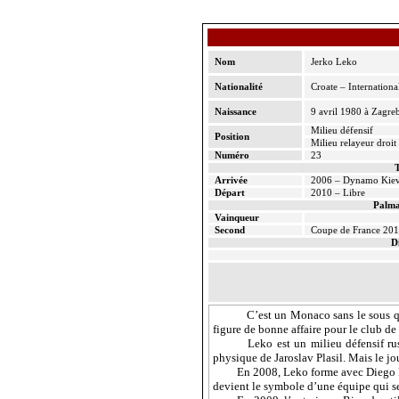
Nom
Jerko
Leko
Nationalité
Croate – Internationa
Naissance
9 avril 1980 à Zagreb
Milieu défensif
Position
Milieu relayeur droit
Numéro
23
T
Arrivée
2006 – Dynamo Kiev 
Départ
2010 – Libre
Palma
Vainqueur
Second
Coupe de France 20
D
C’est un Monaco sans le sous q
figure de bonne affaire pour le club de
Leko
est un milieu défensif ru
physique de
Jaroslav
Plasil
. Mais le jo
En 2008,
Leko
forme avec Diego P
devient le symbole d’une équipe qui se