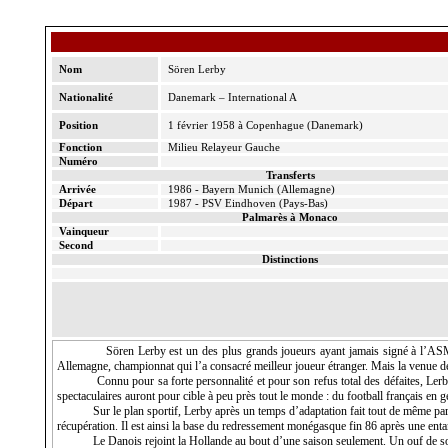
Nom
Sören Lerby
Nationalité
Danemark – International A
Position
1 février 1958 à Copenhague (Danemark)
Fonction
Milieu Relayeur Gauche
Numéro
Transferts
Arrivée
1986 - Bayern Munich (Allemagne)
Départ
1987 - PSV Eindhoven (Pays-Bas)
Palmarès à Monaco
Vainqueur
Second
Distinctions
Sören Lerby est un des plus grands joueurs ayant jamais signé à l’ASM
Allemagne, championnat qui l’a consacré meilleur joueur étranger. Mais la venue de 
Connu pour sa forte personnalité et pour son refus total des défaites, Le
spectaculaires auront pour cible à peu près tout le monde : du football français en 
Sur le plan sportif, Lerby après un temps d’adaptation fait tout de même parler
récupération. Il est ainsi la base du redressement monégasque fin 86 après une ent
Le Danois rejoint
la Hollande
au bout d’une saison seulement. Un ouf de so