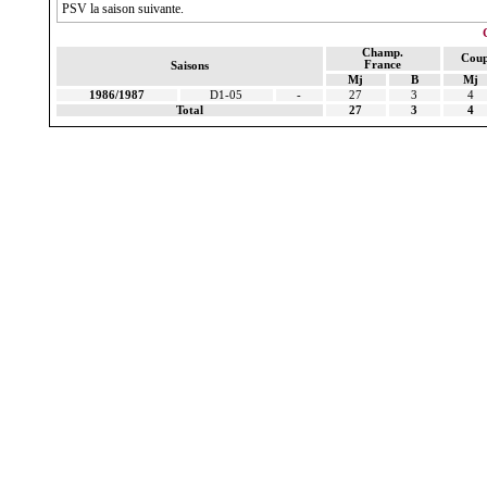
PSV la saison suivante.
Champ.
Coup
France
Saisons
Mj
B
Mj
1986/1987
D1-05
-
27
3
4
Total
27
3
4