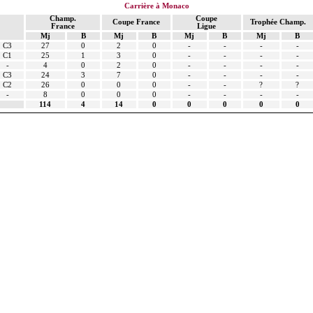
Carrière à Monaco
Champ.
Coupe
Coupe France
Trophée Champ.
France
Ligue
Mj
B
Mj
B
Mj
B
Mj
B
C3
27
0
2
0
-
-
-
-
C1
25
1
3
0
-
-
-
-
-
4
0
2
0
-
-
-
-
C3
24
3
7
0
-
-
-
-
C2
26
0
0
0
-
-
?
?
-
8
0
0
0
-
-
-
-
114
4
14
0
0
0
0
0