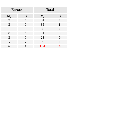
Europe
Total
Mj
B
Mj
B
2
0
31
0
2
0
30
1
-
-
6
0
0
0
31
3
2
0
28
0
-
-
8
0
6
0
134
4