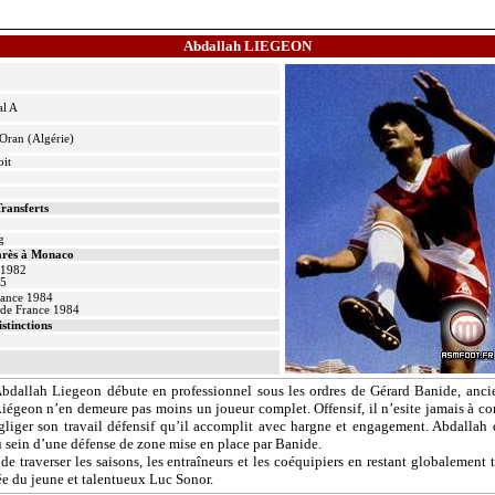
Abdallah LIEGEON
al A
Oran (Algérie)
oit
ransferts
g
rès à Monaco
 1982
85
ance 1984
de France 1984
istinctions
 Abdallah
Liegeon
débute en professionnel sous les ordres de Gérard
Banide
, anci
Liégeon
n’en demeure pas moins un joueur complet. Offensif, il n’
esite
jamais à con
égliger son travail défensif qu’il accomplit avec hargne et engagement. Abdallah 
au sein d’une défense de zone mise en place par
Banide
.
de traverser les saisons, les entraîneurs et les coéquipiers en restant globalement t
ivée du jeune et talentueux Luc
Sonor
.