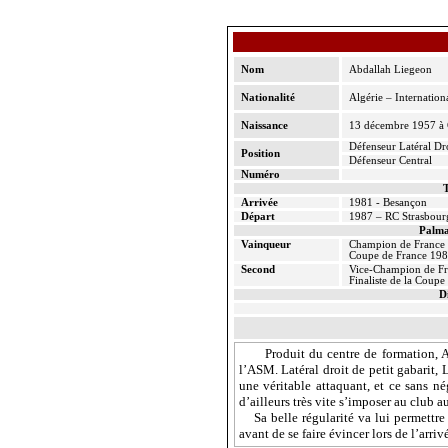
Nom
Abdallah
Liegeon
Nationalité
Algérie – Internation
Naissance
13 décembre 1957 à 
Défenseur Latéral Dr
Position
Défenseur Central
Numéro
T
Arrivée
1981 - Besançon
Départ
1987 – RC Strasbour
Palma
Vainqueur
Champion de France
Coupe de France 19
Second
Vice-Champion
de Fr
Finaliste de
la Coupe
D
Produit du centre de formation,
l’ASM. Latéral droit de petit gabarit,
une véritable attaquant, et ce sans n
d’ailleurs très vite s’imposer au club 
Sa belle régularité va lui permettre 
avant de se faire évincer lors de l’arr