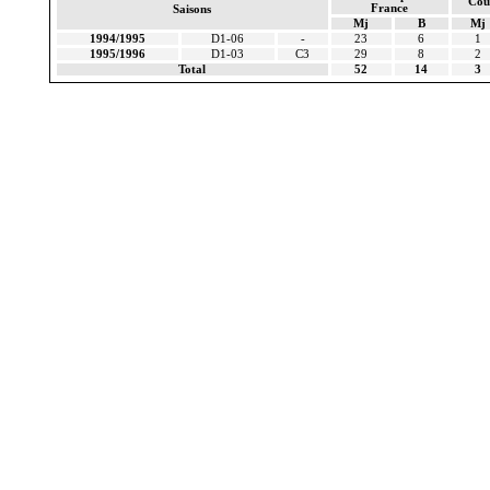
Cou
France
Saisons
Mj
B
Mj
1994/1995
D1-06
-
23
6
1
1995/1996
D1-03
C3
29
8
2
Total
52
14
3