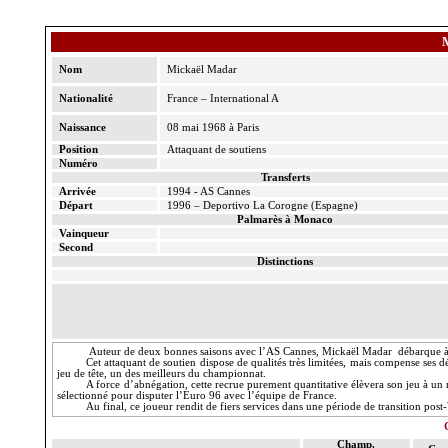
Nom
Mickaël
Madar
Nationalité
France – International A
Naissance
08 mai 1968 à Paris
Position
Attaquant de soutiens
Numéro
Transferts
Arrivée
1994 - AS Cannes
Départ
1996 –
Deportivo
La Corogne
(Espagne)
Palmarès à Monaco
Vainqueur
Second
Distinctions
Auteur de deux bonnes saisons avec l’AS Cannes, Mickaël
Madar
débarque à
Cet attaquant de soutien dispose de qualités très limitées, mais compense ses d
jeu de tête, un des meilleurs du championnat.
A force d’abnégation, cette recrue purement quantitative élèvera son jeu à un n
sélectionné pour disputer l’Euro 96 avec l’équipe de France.
Au final, ce joueur rendit de fiers services dans une période de transition post-
Champ.