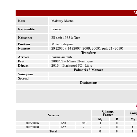
M
Nom
Malaury
Martin
Nationalité
France
Naissance
25 août 1988 à Nice
Position
Milieu relayeur
Numéro
29 (2006), 14 (2007, 2008, 2009), puis 21 (2010)
Transferts
Arrivée
Formé au club
Prêt
2008/09 – Nîmes Olympique
Départ
2010 – Blackpool FC - Libre
Palmarès à Monaco
Vainqueur
Second
Distinctions
Champ.
Coup
France
Saisons
Mj
B
Mj
2005/2006
L1-10
C1/3
1
0
0
2007/2008
L1-12
-
7
0
1
Total
8
0
1