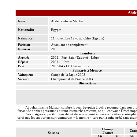
Abde
Nom
Abdelramhane
Mazhar
Nationalité
Egypte
Naissance
11 novembre 1976 au Caire (Egypte)
Position
Attaquant de complément
Numéro
20
Transferts
Arrivée
2002 - Port-Saïd (Egypte) - Libre
Départ
2004 - Libre
Prêt
2003/04 - LB Châteauroux
Palmarès à Monaco
Vainqueur
Coupe de
la Ligue
2003
Second
Championnat de France 2003
Distinctions
Abdelramhanne
Mahzar
, sombre joueur égyptien à peine reconnu dans son propre
faisant de bonnes prestations durant les matchs amicaux, ce qui convainc Deschamps
Ses maigres apparitions en début de saison vont en revanche être catastrophiq
celui que les supporters surnommeront « la momie » sera par la suite
prêté
sans grand
Champ.
Coup
France
Saisons
Mj
B
Mj