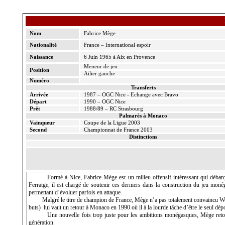
Nom
Fabrice
Mège
Nationalité
France – International espoir
Naissance
6 Juin 1965 à Aix en Provence
Meneur de jeu
Position
Ailier gauche
Numéro
Transferts
Arrivée
1987 – OGC Nice - Echange avec Bravo
Départ
1990 – OGC Nice
Prêt
1988/89 – RC Strasbourg
Palmarès à Monaco
Vainqueur
Coupe de
la Ligue
2003
Second
Championnat de France 2003
Distinctions
Formé à Nice, Fabrice
Mège
est un milieu offensif intéressant qui déba
Ferratge
, il est chargé de soutenir ces derniers dans la construction du jeu mo
permettant d’évoluer parfois en attaque.
Malgré le titre de champion de France,
Mège
n’a pas totalement convaincu
W
buts)
lui vaut un retour à Monaco en 1990 où il à la lourde tâche d’être le seul dé
Une nouvelle fois trop juste pour les ambitions monégasques,
Mège
reto
génération.