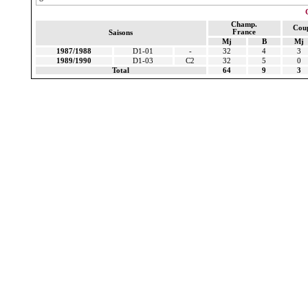
Champ.
Cou
France
Saisons
Mj
B
Mj
1987/1988
D1-01
-
32
4
3
1989/1990
D1-03
C2
32
5
0
Total
64
9
3