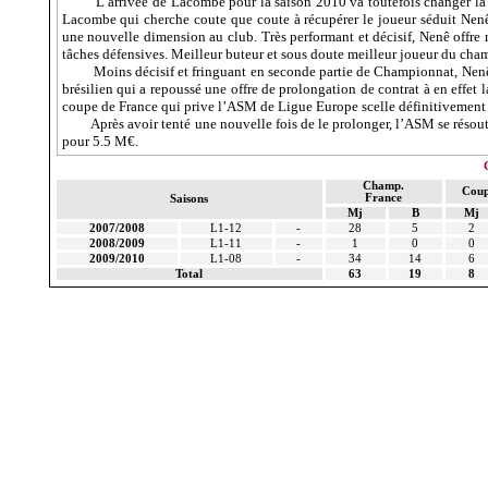
L’arrivée de Lacombe pour la saison 2010 va toutefois changer la
Lacombe qui cherche coute que coute à récupérer le joueur séduit Nenê
une nouvelle dimension au club. Très performant et décisif, Nenê offre
tâches défensives. Meilleur buteur et sous doute meilleur joueur du champ
Moins décisif et fringuant en seconde partie de Championnat, Nenê 
brésilien qui a repoussé une offre de prolongation de contrat à en effet l
coupe de France qui prive l’ASM de Ligue Europe scelle définitivemen
Après avoir tenté une nouvelle fois de le prolonger, l’ASM se résout
pour 5.5 M€.
Champ.
Coup
France
Saisons
Mj
B
Mj
2007/2008
L1-12
-
28
5
2
2008/2009
L1-11
-
1
0
0
2009/2010
L1-08
-
34
14
6
Total
63
19
8