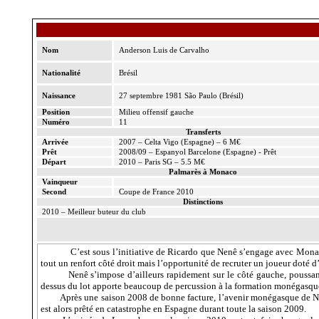
Nom
Anderson Luis de Carvalho
Nationalité
Brésil
Naissance
27 septembre 1981 São Paulo (Brésil)
Position
Milieu offensif gauche
Numéro
11
Transferts
Arrivée
2007 – Celta Vigo (Espagne) – 6 M€
Prêt
2008/09 – Espanyol Barcelone (Espagne) - Prêt
Départ
2010 – Paris SG – 5.5 M€
Palmarès à Monaco
Vainqueur
Second
Coupe de France 2010
Distinctions
2010 – Meilleur buteur du club
C’est sous l’initiative de Ricardo que Nenê s’engage avec Mon
tout un renfort côté droit mais l’opportunité de recruter un joueur doté d’
Nenê s’impose d’ailleurs rapidement sur le côté gauche, poussan
dessus du lot apporte beaucoup de percussion à la formation monégasque
Après une saison 2008 de bonne facture, l’avenir monégasque de Nen
est alors prêté en catastrophe en Espagne durant toute la saison 2009.