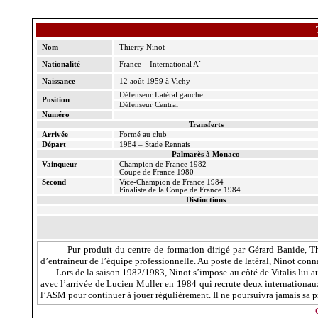
Nom
Thierry Ninot
Nationalité
France – International A`
Naissance
12 août 1959 à Vichy
Défenseur Latéral gauche
Position
Défenseur Central
Numéro
Transferts
Arrivée
Formé au club
Départ
1984 – Stade Rennais
Palmarès à Monaco
Vainqueur
Champion de France 1982
Coupe de France 1980
Second
Vice-Champion de France 1984
Finaliste de
la Coupe
de France 1984
Distinctions
Pur produit du centre de formation dirigé par Gérard Banide, T
d’entraineur de l’équipe professionnelle. Au poste de latéral, Ninot conna
Lors de la saison 1982/1983, Ninot s’impose au côté de Vitalis lui aus
avec l’arrivée de Lucien Muller en 1984 qui recrute deux internationaux 
l’ASM pour continuer à jouer régulièrement. Il ne poursuivra jamais sa p