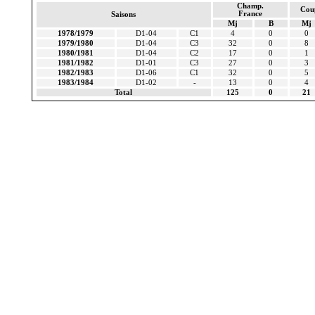
Champ.
Cou
France
Saisons
Mj
B
Mj
1978/1979
D1-04
C1
4
0
0
1979/1980
D1-04
C3
32
0
8
1980/1981
D1-04
C2
17
0
1
1981/1982
D1-01
C3
27
0
3
1982/1983
D1-06
C1
32
0
5
1983/1984
D1-02
-
13
0
4
Total
125
0
21