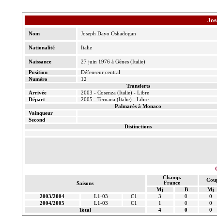
Jo
Nom
Joseph
Dayo
Oshadogan
Nationalité
Italie
Naissance
27 juin 1976 à Gênes (Italie)
Position
Défenseur central
Numéro
12
Transferts
Arrivée
2003 - Cosenza (Italie) - Libre
Départ
2005 -
Ternana
(Italie) - Libre
Palmarès à Monaco
Vainqueur
Second
Distinctions
Champ.
Cou
France
Saisons
Mj
B
Mj
2003/2004
L1-03
C1
3
0
0
2004/2005
L1-03
C1
1
0
0
Total
4
0
0