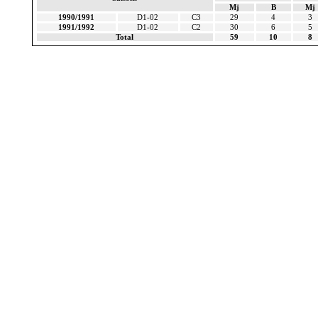
Mj
B
Mj
1990/1991
D1-02
C3
29
4
3
1991/1992
D1-02
C2
30
6
5
Total
59
10
8