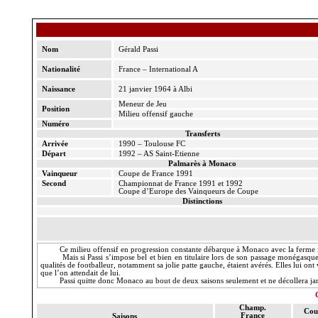
Nom
Gérald
Passi
Nationalité
France – International A
Naissance
21 janvier 1964 à Albi
Meneur de Jeu
Position
Milieu offensif gauche
Numéro
Transferts
Arrivée
1990 – Toulouse FC
Départ
1992 – AS Saint-Etienne
Palmarès à Monaco
Vainqueur
Coupe de France 1991
Second
Championnat de France 1991 et 1992
Coupe d’Europe des Vainqueurs de Coupe
Distinctions
Ce milieu offensif en progression constante débarque à Monaco avec la ferme i
Mais si
Passi
s’impose bel et bien en titulaire lors de son passage monégasque,
qualités de footballeur, notamment sa jolie patte gauche, étaient avérés. Elles lui ont
que l’on attendait de lui.
Passi
quitte donc Monaco au bout de deux saisons seulement et ne décollera ja
Champ.
Cou
France
Saisons