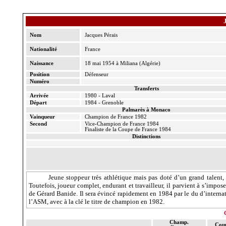
Nom
Jacques Pérais
Nationalité
France
Naissance
18 mai 1954 à Miliana (Algérie)
Position
Défenseur
Numéro
Transferts
Arrivée
1980 - Laval
Départ
1984 - Grenoble
Palmarès à Monaco
Vainqueur
Champion de France 1982
Second
Vice-Champion de France 1984
Finaliste de
la Coupe
de France 1984
Distinctions
Jeune stoppeur très athlétique mais pas doté d’un grand talen
Toutefois, joueur complet, endurant et travailleur, il parvient à s’impo
de Gérard Banide. Il sera évincé rapidement en 1984 par le du d’internat
l’ASM, avec à la clé le titre de champion en 1982.
Champ.
Cou