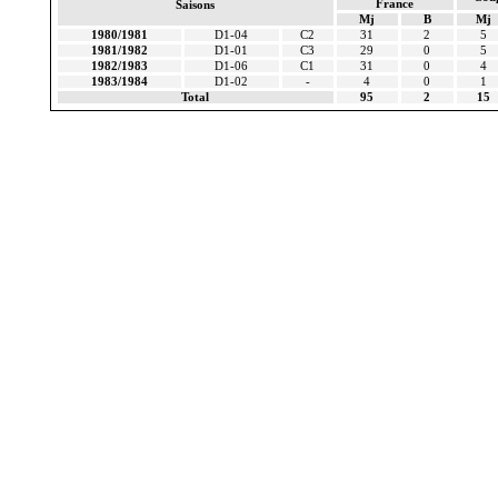
France
Saisons
Mj
B
Mj
1980/1981
D1-04
C2
31
2
5
1981/1982
D1-01
C3
29
0
5
1982/1983
D1-06
C1
31
0
4
1983/1984
D1-02
-
4
0
1
Total
95
2
15