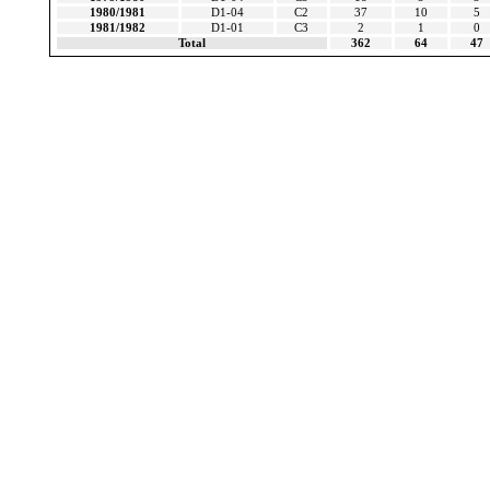
1980/1981
D1-04
C2
37
10
5
1981/1982
D1-01
C3
2
1
0
Total
362
64
47