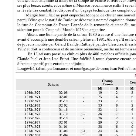
voit Monaco atteindre la finale de
la Coupe
de France et retrouver brièv
ses plus beaux atouts, et ce même si Monaco recommence enfin à se renforc
se révèle très combatif et dispose d’un bagage technique très complet qu’i
Malgré tout, Petit ne peut empêcher Monaco de chuter une nouvelle 
parmi l’élite que le natif de Toulouse désormais nommé capitaine donne
le titre de Champion de France l’année de la remontée et étant élu mei
sélection pour
la Coupe
du Monde 1978 en argentine.
Absent une bonne partie de la saison 1980 à cause d’une fracture d
avant d’accomplir une dernière saison pleine en 1981. Alors qu’il est le
de joueurs montée par Gérard Banide. Rattrapé par des blessures, il assi
1982 et doit, à contrecœur et de manière prématurée, mettre un terme à sa 
En 13 saisons passé au club et plus de 400 matches officiels joué
Claude Puel et Jean-Luc Ettori. Une fidélité à toute épreuve encore 
directeur sportif, puis entraineur adjoint.
Longévité, talent, performances et monégasque de cœur, Jean Petit s’in
Champ.
Cou
France
Saisons
Mj
B
Mj
1969/1970
D2-08
-
19
2
3
1970/1971
D2-01
-
25
6
6
1971/1972
D1-19
-
33
7
0
1972/1973
D2-02
-
33
8
2
1973/1974
D1-16
-
22
1
6
1974/1975
D1-10
C2
36
7
1
1975/1976
D1-18
-
36
2
1
1976/1977
D2-01
-
29
3
6
1977/1978
D1-01
-
38
6
9
1978/1979
D1-04
C1
34
6
5
1979/1980
D1-04
C3
18
5
3