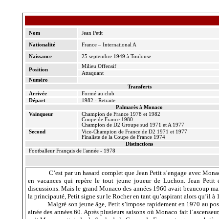
Nom
Jean Petit
Nationalité
France – International A
Naissance
25 septembre 1949 à Toulouse
Milieu Offensif
Position
Attaquant
Numéro
Transferts
Arrivée
Formé au club
Départ
1982 - Retraite
Palmarès à Monaco
Vainqueur
Champion de France 1978 et 1982
Coupe de France 1980
Champion de D2 Groupe sud 1971 et A 1977
Second
Vice-Champion de France de D2 1971 et 1977
Finaliste de
la Coupe
de France 1974
Distinctions
Footballeur Français de l'année - 1978
C’est par un hasard complet que Jean Petit s’engage avec Monac
en vacances qui repère le tout jeune joueur de Luchon. Jean Petit é
discussions. Mais le grand Monaco des années 1960 avait beaucoup marqué
la principauté, Petit signe sur le Rocher en tant qu’aspirant alors qu’il à 
Malgré son jeune âge, Petit s’impose rapidement en 1970 au poste
ainée des années 60. Après plusieurs saisons où Monaco fait l’ascenseu