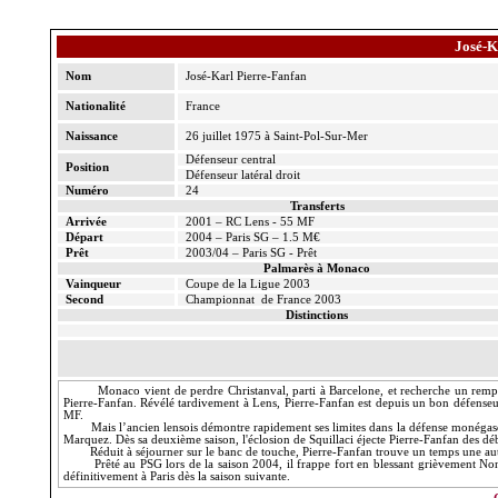
José-
Nom
José-Karl Pierre-Fanfan
Nationalité
France
Naissance
26 juillet 1975 à Saint-Pol-Sur-Mer
Défenseur central
Position
Défenseur latéral droit
Numéro
24
Transferts
Arrivée
2001 – RC Lens - 55 MF
Départ
2004 – Paris SG – 1.5 M€
Prêt
2003/04 – Paris SG - Prêt
Palmarès à Monaco
Vainqueur
Coupe de
la Ligue
2003
Second
Championnat
de France 2003
Distinctions
Monaco vient de perdre Christanval, parti à Barcelone, et recherche un rempl
Pierre-Fanfan. Révélé tardivement à Lens, Pierre-Fanfan est depuis un bon défens
MF.
Mais l’ancien lensois démontre rapidement ses limites dans la défense monégas
Marquez. Dès sa deuxième saison, l'éclosion de Squillaci éjecte Pierre-Fanfan des déb
Réduit à séjourner sur le banc de touche, Pierre-Fanfan trouve un temps une autre
Prêté au PSG lors de la saison 2004, il frappe fort en blessant grièvement N
définitivement à Paris dès la saison suivante.