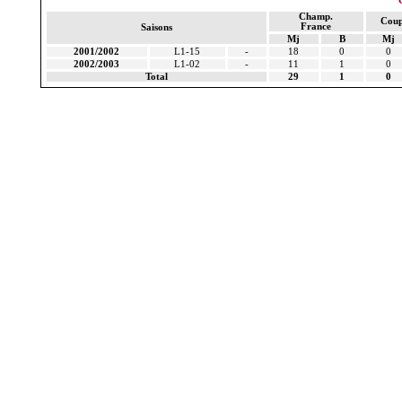
Champ.
Coup
France
Saisons
Mj
B
Mj
2001/2002
L1-15
-
18
0
0
2002/2003
L1-02
-
11
1
0
Total
29
1
0