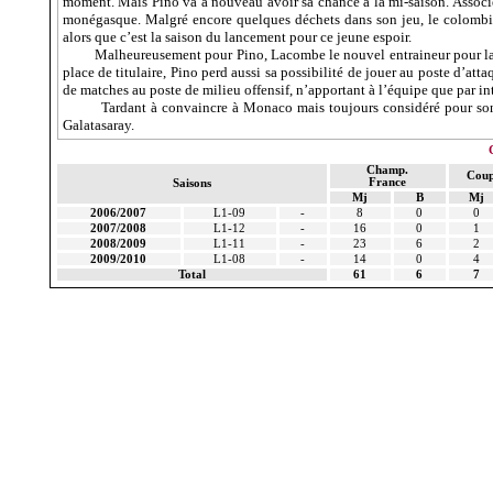
moment. Mais Pino va à nouveau avoir sa chance à la mi-saison. Associé 
monégasque. Malgré encore quelques déchets dans son jeu, le colombien
alors que c’est la saison du lancement pour ce jeune espoir.
Malheureusement pour Pino, Lacombe le nouvel entraineur pour la 
place de titulaire, Pino perd aussi sa possibilité de jouer au poste d’at
de matches au poste de milieu offensif, n’apportant à l’équipe que par in
Tardant à convaincre à Monaco mais toujours considéré pour son
Galatasaray.
Champ.
Coup
France
Saisons
Mj
B
Mj
2006/2007
L1-09
-
8
0
0
2007/2008
L1-12
-
16
0
1
2008/2009
L1-11
-
23
6
2
2009/2010
L1-08
-
14
0
4
Total
61
6
7