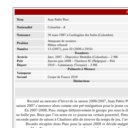
J
Nom
Juan Pablo Pino
Nationalité
Colombie - A
Naissance
30 mars 1987 à Carthagène des Indes (Colombie)
Attaquant de soutiens
Position
Milieu offensif
Numéro
13 (2007), puis 20 (2008 à 2010)
Transferts
Arrivée
Janv. 2007 – Deportivo Medellin (Colombie) – 2 M€
Prêt
Janvier-juin 2008 – Charleroi SC (Belgique) – Prêt
Départ
2010 – Galatasaray (Turquie) – 3 M€
Palmarès à Monaco
Vainqueur
Second
Coupe de France 2010
Distinctions
Recruté au mercato d’hiver de la saison 2006/2007, Juan Pablo Pi
saison 2007 s’annonce alors comme une pré-intégration pour le jeune c
En 2007/2008, Pino intègre définitivement le groupe pro sous la dir
ne brille pas. Bien que l’on sente en ce joueur un certain potentiel, Pino
seconde partie de saison à Charleroi afin de trouver du temps de jeu, l’a
Ricardo récupère donc Pino pour la saison 2009 et décide malgré t