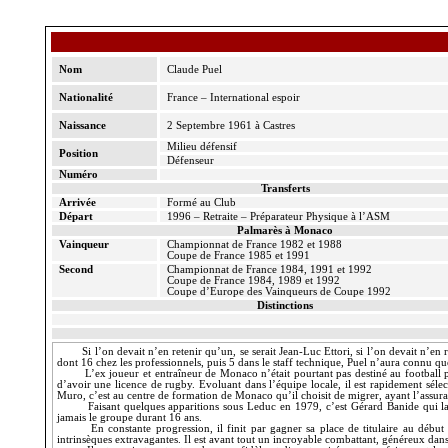
Nom
Claude
Puel
Nationalité
France – International espoir
Naissance
2 Septembre 1961 à Castres
Milieu défensif
Position
Défenseur
Numéro
Transferts
Arrivée
Formé au Club
Départ
1996 – Retraite – Préparateur Physique à l’ASM
Palmarès à Monaco
Vainqueur
Championnat de France 1982 et 1988
Coupe de France 1985 et 1991
Second
Championnat de France 1984, 1991 et 1992
Coupe de France 1984, 1989 et 1992
Coupe d’Europe des Vainqueurs de Coupe 1992
Distinctions
Si l’on devait n’en retenir qu’un, se serait Jean-Luc
Ettori
, si l’on devait n’en
dont 16 chez les professionnels, puis 5 dans le staff technique,
Puel
n’aura connu que
L’ex joueur et entraîneur de Monaco n’était pourtant pas destiné au football pro
d’avoir une licence de rugby. Evoluant dans l’équipe locale, il est rapidement séle
Muro
, c’est au centre de formation de Monaco qu’il choisit de migrer, ayant l’assur
Faisant quelques apparitions sous Leduc en 1979, c’est Gérard
Banide
qui la
jamais le groupe durant 16 ans.
En constante progression, il finit par gagner sa place de titulaire au débu
intrinsèques extravagantes. Il est avant tout un incroyable combattant, généreux dan