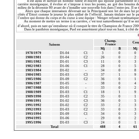
Il est aussi et surtout un homme fidèle et discret qui épouse parfaitement le 
carrière monégasque, il évolue et s’impose à tous les postes, au gré des besoins des
milieu de la décennie 80 avant de s’installer une nouvelle fois dans l’
entre-jeu
. Il s
Alors que chaque intersaison déversait sur
la Principauté
son lot de stars lui 
côtés d’
Ettori
comme le joueur le plus utilisé de l’effectif. Jamais titulaire sur le p
l’ombre qui donne du corps et du
coeur
à une équipe :
Wenger
refusait systématique
Au moment de mettre un terme à sa carrière, c’est tout naturellement qu’il se mi
d’abord, puis en tant qu’entraîneur où il conquit le titre de Champion de France 200
Dans le panthéon monégasque,
Puel
est assurément placé tout en haut, à côté d
Champ.
Cou
France
Saisons
Mj
B
Mj
1978/1979
D1-04
C1
3
0
0
1980/1981
D1-04
C2
26
0
2
1981/1982
D1-01
C3
11
0
3
1982/1983
D1-06
C1
28
0
5
1983/1984
D1-02
-
34
0
8
1984/1985
D1-03
C3
37
1
9
1985/1986
D1-09
C2
36
0
1
1986/1987
D1-05
-
38
0
4
1987/1988
D1-01
-
33
0
2
1988/1989
D1-03
C1
18
1
9
1989/1990
D1-03
C2
35
0
1
1990/1991
D1-02
C3
36
0
5
1991/1992
D1-02
C2
33
2
3
1992/1993
D1-03
C2
33
0
3
1993/1994
D1-09
C1
34
0
3
1994/1995
D1-06
-
29
0
2
1995/1996
D1-03
C3
24
0
1
Total
488
4
61