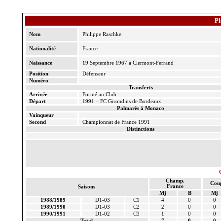
Ph
Nom
Philippe
Raschke
Nationalité
France
Naissance
19 Septembre 1967 à Clermont-Ferrand
Position
Défenseur
Numéro
Transferts
Arrivée
Formé au Club
Départ
1991 – FC Girondins de Bordeaux
Palmarès à Monaco
Vainqueur
Second
Championnat de France 1991
Distinctions
Champ.
Cou
France
Saisons
Mj
B
Mj
1988/1989
D1-03
C1
4
0
0
1989/1990
D1-03
C2
2
0
0
1990/1991
D1-02
C3
1
0
0
Total
7
0
0