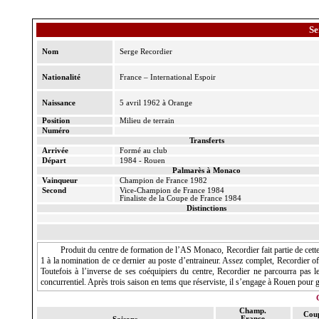
S
Nom
Serge
Recordier
Nationalité
France – International Espoir
Naissance
5 avril 1962 à Orange
Position
Milieu de terrain
Numéro
Transferts
Arrivée
Formé au club
Départ
1984 - Rouen
Palmarès à Monaco
Vainqueur
Champion de France 1982
Second
Vice-Champion
de France 1984
Finaliste de
la Coupe
de France 1984
Distinctions
Produit du centre de formation de l’AS Monaco,
Recordier
fait partie de ce
1 à la nomination de ce dernier au poste d’entraineur. Assez complet,
Recordier
of
Toutefois à l’inverse de ses coéquipiers du centre,
Recordier
ne parcourra pas le
concurrentiel. Après trois saison en tems que réserviste, il s’engage à Rouen pour 
Champ.
Cou
France