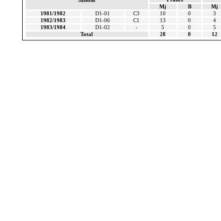
Saisons
Mj
B
Mj
1981/1982
D1-01
C3
10
0
3
1982/1983
D1-06
C1
13
0
4
1983/1984
D1-02
-
5
0
5
Total
28
0
12