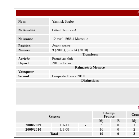
Nom
Yannick Sagbo
Nationalité
Côte d’Ivoire - A
Naissance
12 avril 1988 à Marseille
Position
Avant-centre
Numéro
9 (2009), puis 24 (2010)
Transferts
Arrivée
Formé au club
Départ
2010 - Evian
Palmarès à Monaco
Vainqueur
Second
Coupe de France 2010
Distinctions
Champ.
Coup
France
Saisons
Mj
B
Mj
2008/2009
L1-11
-
3
0
1
2009/2010
L1-08
-
16
0
2
Total
19
0
3