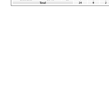
Total
24
0
2