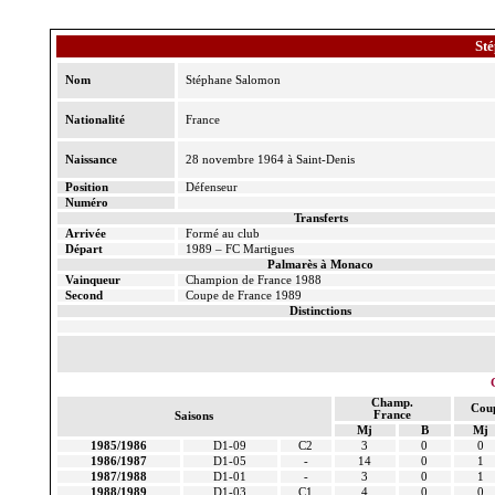
St
Nom
Stéphane Salomon
Nationalité
France
Naissance
28 novembre 1964 à Saint-Denis
Position
Défenseur
Numéro
Transferts
Arrivée
Formé au club
Départ
1989 – FC Martigues
Palmarès à Monaco
Vainqueur
Champion de France 1988
Second
Coupe de France 1989
Distinctions
Champ.
Cou
France
Saisons
Mj
B
Mj
1985/1986
D1-09
C2
3
0
0
1986/1987
D1-05
-
14
0
1
1987/1988
D1-01
-
3
0
1
1988/1989
D1-03
C1
4
0
0