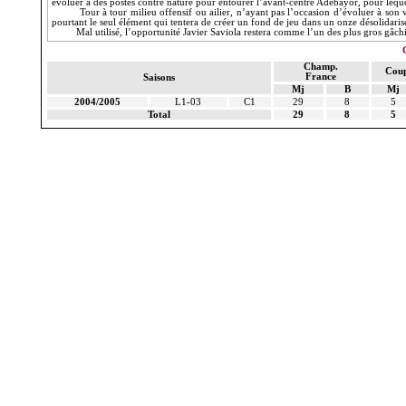
évoluer à des postes contre nature pour entourer l’avant-centre Adebayor, pour leque
Tour à tour milieu offensif ou ailier, n’ayant pas l’occasion d’évoluer à son 
pourtant le seul élément qui tentera de créer un fond de jeu dans un onze désolidarisé
Mal utilisé, l’opportunité Javier Saviola restera comme l’un des plus gros gâch
Champ.
Coup
France
Saisons
Mj
B
Mj
2004/2005
L1-03
C1
29
8
5
Total
29
8
5