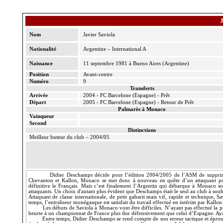
Nom
Javier Saviola
Nationalité
Argentine – International A
Naissance
11 septembre 1981 à Bueno Aires (Argentine)
Position
Avant-centre
Numéro
9
Transferts
Arrivée
2004 - FC Barcelone (Espagne) - Prêt
Départ
2005 - FC Barcelone (Espagne) - Retour de Prêt
Palmarès à Monaco
Vainqueur
Second
Distinctions
Meilleur buteur du club – 2004/05
Didier Deschamps décide pour l’édition 2004/2005 de l’ASM de supprimer 
Chevanton et Kallon, Monaco se met donc à nouveau en quête d’un attaquant pol
définitive le Français. Mais c’est finalement l’Argentin qui débarque à Monaco sou
attaquants. Un choix d'autant plus évident que Deschamps était le seul au club à souh
Attaquant de classe internationale, de petit gabarit mais vif, rapide et technique,
temps, l’entraîneur monégasque est satisfait du travail effectué en intérim par Kallon
Les débuts de Saviola à Monaco vont être difficiles. N’ayant pas effectué la pr
heurte à un championnat de France plus dur défensivement que celui d’Espagne. Ayant 
Entre temps, Didier Deschamps se rend compte de son erreur tactique et éprouv